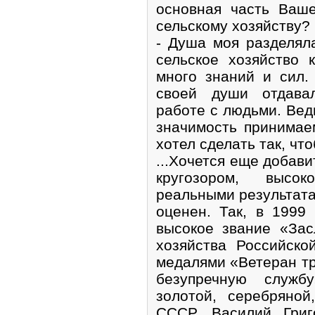
основная часть Ваш
сельскому хозяйству?
- Душа моя разделял
сельское хозяйство 
много знаний и сил.
своей души отдавал
работе с людьми. Вед
значимость принимае
хотел сделать так, чт
...Хочется еще добави
кругозором, высо
реальными результата
оценен. Так, в 1999
высокое звание «Зас
хозяйства Российск
медалями «Ветеран тру
безупречную служб
золотой, серебряно
СССР. Василий Григ