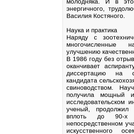
молодняка. И в это
энергичного, трудол
Василия Костяного.
Наука и практика
Наряду с зоотехнич
многочисленные н
улучшению качественн
В 1986 году без отрыв
оканчивает аспиран
диссертацию на с
кандидата сельскохоз
свиноводством. Нау
получила мощный и
исследовательском ин
ученый, продолжил 
вплоть до 90-х
непосредственном уч
искусственного ос