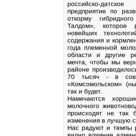
российско-датско
предприятие по раз
откорму гибридног
Талдом», которое 
новейших технологи
содержания и кормлен
года племенной моло
области и другие р
мечта, чтобы мы верн
районе производилось
70 тысяч - в сов
«Комсомольском» (н
так и будет.
Намечаются хороши
молочного животново
происходят не так 
изменения в лучшую с
Нас радуют и темпы 
видно влияние админ