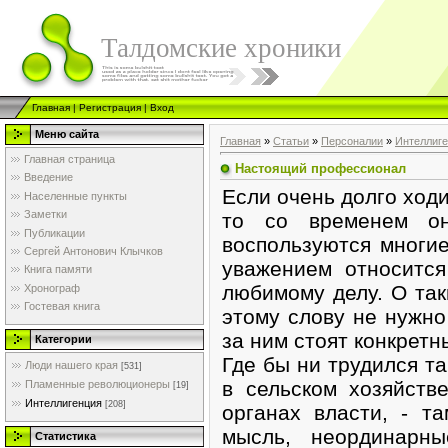
Талдомские хроники
Главная
|
Регистрация
|
Вход
Меню сайта
Главная
»
Статьи
»
Персоналии
»
Интеллиг
Главная страница
Настоящий профессионал
Введение
Если очень долго ходи
Населенные пункты
Заметки
то со временем он
Публикации
воспользуются многи
Сергей Антонович Клычков
уважением относитс
Книга памяти
любимому делу. О так
Хронограф
Гостевая книга
этому слову не нужно
за ним стоят конкретн
Категории
Где бы ни трудился та
Люди нашего края
[531]
в сельском хозяйств
Пламенные революционеры
[19]
Интеллигенция
[208]
органах власти, - т
мысль, неординарны
Статистика