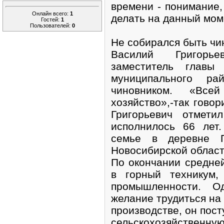
времени - понимание,
Онлайн всего:
1
делать на данный мом
Гостей:
1
Пользователей:
0
Не собирался быть чи
Василий Григорь
заместитель главы 
муниципального ра
чиновником. «Все
хозяйство»,-так гово
Григорьевич отмети
исполнилось 66 лет
семье в деревне П
Новосибирской област
По окончании средне
в горный техникум,
промышленности. Од
желание трудиться на
производстве, он пост
сельскохозяйственную