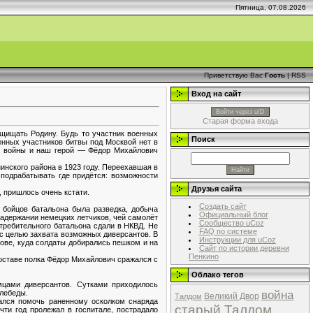
Пятница, 07.08.2026
Приветствую Вас
Гость
|
RSS
Вход на сайт
Войти через uID
Старая форма входа
ащищать Родину. Будь то участник военных
Поиск
енных участников битвы под Москвой нет в
ле войны и наш герой — Фёдор Михайлович
нского района в 1923 году. Переехавшая в
 подрабатывать где придётся: возможности
Друзья сайта
 пришлось очень кстати.
Создать сайт
бойцов батальона была разведка, добыча
Официальный блог
задержании немецких летчиков, чей самолёт
Сообщество uCoz
стребительного батальона сдали в НКВД. Не
FAQ по системе
 с целью захвата возможных диверсантов. В
Инструкции для uCoz
ве, куда солдаты добирались пешком и на
Сайт по истории деревни
Пенкино
 составе полка Фёдор Михайлович сражался с
Облако тегов
цами диверсантов. Сутками приходилось
война
 лебеды.
Великий Двор
Талдом
ался помочь раненному осколком снаряда
старый Талдом
чти год пролежал в госпитале, пострадало