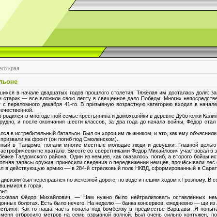
го края
льоне
ихся в начале двадцатых годов прошлого столетия. Тяжёлая им досталась доля: з
ли старик — все вложили свою лепту в священное дало Победы. Многих непосредств
ет с переломного декабря 41-го. В призывную возрастную категорию входил в нача
течественной.
родился в многодетной семье крестьянина и домохозяйки в деревне Дуботолки Калини
рудно, и после окончания шести классов, за два года до начала войны, Фёдор стал
лся в истребительный батальон. Был он хорошим лыжником, и это, как ему объяснили,
призвали на фронт (он погиб под Смоленском).
нный в Талдоме, попали многие местные молодые люди и девушки. Главной целью 
атастрофически не хватало. Вместе со сверстниками Фёдор Михайлович участвовал в 
жке Талдомского района. Один из немцев, как оказалось, погиб, а второго бойцы и
полняя запасы оружия, приносили сведения о передвижении немцев, прочёсывали лес
ал в действующую армию — в 284-й стрелковый полк НКВД, сформированный в Сарато
й дивизии был переправлен по железной дороге, по воде и пешим ходом к Грозному. В
вшимися в горах.
онт.
сказал Фёдор Михайлович. — Нам нужно было нейтрализовать оставленных нем
здонных болотах. Есть было нечего. На неделю — банка консервов, ежедневно — щи из
йствиях. Как-то наша часть попала под бомбёжку в предместье Варшавы. Я попыт
 меня отбросило метров на семь взрывной волной. Был очень сильно контужен, по