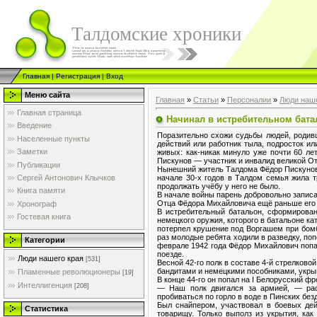
Талдомские хроники
Главная
|
Регистрация
|
Вход
Меню сайта
Главная
»
Статьи
»
Персоналии
»
Люди наше
Главная страница
Начинал в истребительном бата
Введение
Поразительно схожи судьбы людей, родивш
Населенные пункты
действий или работник тыла, подросток и
Заметки
живых: как-никак минуло уже почти 60 л
Пискунов — участник и инвалид великой О
Публикации
Нынешний житель Талдома Фёдор Пискунов 
начале 30-х годов в Талдом семья жила т
Сергей Антонович Клычков
продолжать учёбу у него не было.
Книга памяти
В начале войны парень добровольно записа
Отца Фёдора Михайловича ещё раньше его 
Хронограф
В истребительный батальон, сформирова
Гостевая книга
немецкого оружия, которого в батальоне к
потерпел крушение под Воргашем при бомбё
раз молодые ребята ходили в разведку, по
Категории
феврале 1942 года Фёдор Михайлович поп
поезде.
Люди нашего края
[531]
Весной 42-го полк в составе 4-й стрелково
бандитами и немецкими пособниками, укры
Пламенные революционеры
[19]
В конце 44-го он попал на I Белорусский фр
Интеллигенция
[208]
— Наш полк двигался за армией, — рас
пробиваться по горло в воде в Пинских бе
Был снайпером, участвовал в боевых де
Статистика
товарищу. Только выполз из укрытия, как