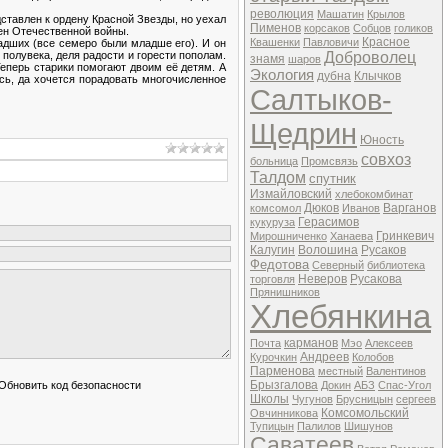
революция
Машатин
Крылов
ставлен к ордену Красной Звезды, но уехал
Пименов
корсаков
Собцов
голиков
ден Отечественной войны.
Красное
Квашенки
Павловичи
ладших (все семеро были младше его). И он
 полувека, деля радости и горести пополам.
Доброволец
знамя
шаров
Теперь старики помогают двоим её детям. А
Экология
дубна
Клычков
сь, да хочется порадовать многочисленное
Салтыков-
Щедрин
Юность
совхоз
больница
Промсвязь
Талдом
спутник
Измайловский
хлебокомбинат
Дюков
Варганов
комсомол
Иванов
Герасимов
кукуруза
Гринкевич
Мирошниченко
Ханаева
Калугин
Волошина
Русаков
Федотова
Северный
библиотека
Неверов
Русакова
торговля
Прянишников
Хлебянкина
карманов
Почта
Мэо
Алексеев
Андреев
Курочкин
Колобов
Парменова
местный
Валентинов
Брызгалова
Докин
АБЗ
Спас-Угол
Школы
Чугунов
Брусницын
сергеев
Комсомольский
Овчинникова
Тупицын
Палилов
Шишунов
Саватеев