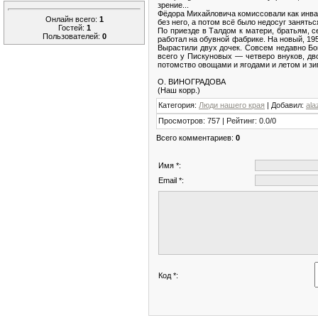
зрение...
Фёдора Михайловича комиссовали как инвал
Онлайн всего:
1
без него, а потом всё было недосуг занять
Гостей:
1
По приезде в Талдом к матери, братьям, с
Пользователей:
0
работал на обувной фабрике. На новый, 195
Вырастили двух дочек. Совсем недавно Бог
всего у Пискуновых — четверо внуков, дв
потомство овощами и ягодами и летом и зим
О. ВИНОГРАДОВА
(Наш корр.)
Категория
:
Люди нашего края
|
Добавил
:
ala
Просмотров
:
757
|
Рейтинг
:
0.0
/
0
Всего комментариев
:
0
Имя *:
Email *:
Код *: