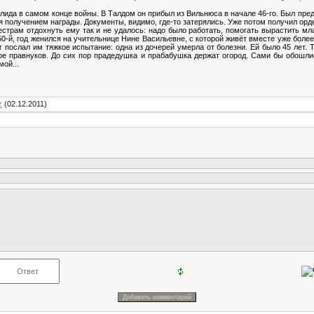
ида в самом конце войны. В Талдом он прибыл из Вильнюса в начале 46-го. Был пред
ся получением награды. Документы, видимо, где-то затерялись. Уже потом получил ор
естрам отдохнуть ему так и не удалось: надо было работать, помогать вырастить м
0-й, год женился на учительнице Нине Васильевне, с которой живёт вместе уже более
 послал им тяжкое испытание: одна из дочерей умерла от болезни. Ей было 45 лет. 
ое правнуков. До сих пор прадедушка и прабабушка держат огород. Сами бы обошли
ой...
z
(02.12.2011)