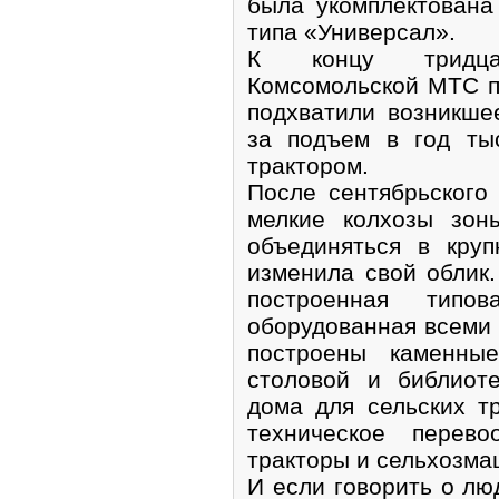
была укомплектована
типа «Универсал».
К концу тридца
Комсомольской МТС п
подхватили возникше
за подъем в год ты
трактором.
После сентябрьског
мелкие колхозы зон
объединяться в кру
изменила свой облик
построенная типов
оборудованная всеми
построены каменны
столовой и библиот
дома для сельских т
техническое перев
тракторы и сельхозма
И если говорить о лю