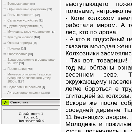
выступающего пожи
Воспоминания
[54]
головами, негромко п
Официальные документы
[22]
Промышленность
[35]
- Коли колхозом земл
Сельское хозяйство
[72]
работали миром. А т
Другие предприятия
[78]
лес, кто по дрова!
Муниципальное управление
[47]
Культура и спорт
- А кто в подсобный ц
[102]
Охрана порядка
[18]
сказала молодая жен
Природа
[29]
Колхозники засмеялис
Образование
[91]
- Так вот, товарищи!
Здравоохранение и социальная
защита
[39]
год мы обязаны озна
Персоналии
[758]
весеннем севе. 
Межевое описание Тверской
губернии Калязинского уезда
окружающему населени
1855 г.
[124]
легче бороться е тр
Родословные росписи
[1]
Литературная страничка
[53]
агитацией за колхозы.
Вскоре же после соб
Статистика
соседней деревне Та
Онлайн всего:
1
11 бедняцких дворов.
Гостей:
1
Пользователей:
0
Молодежь и пожилые 
куста потянулись к