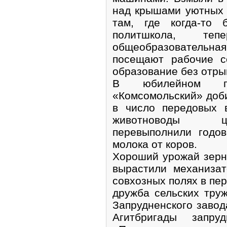
над крышами уютных 
там, где когда-то 
политшкола, теп
общеобразовательн
посещают рабочие с
образование без отры
В юбилейном го
«Комсомольский» доби
в число передовых 
животноводы це
перевыполнили годо
молока от коров.
Хороший урожай зерн
вырастили механиза
совхозных полях в пе
дружба сельских тру
Запрудненского завод
Агитбригады запруд