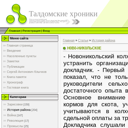
Талдомские хроники
Главная
|
Регистрация
|
Вход
Меню сайта
Главная
»
Статьи
»
История района
Главная страница
Н0В0-НИК0ЛЬСК0Е
Введение
- Новоникольский ко
Населенные пункты
Заметки
устранить организац
Публикации
докладчик. - Первый 
Сергей Антонович Клычков
показал, что не тол
Книга памяти
руководители сельх
Хронограф
Гостевая книга
достаточного опыта в
Основное внимание 
Категории
кормов для скота, у
Зарисовки
[150]
учитываются в колх
История района
[204]
Война
[147]
сдельной оплаты за тр
Революция
[17]
Докладчика слушали
Промыслы
[25]