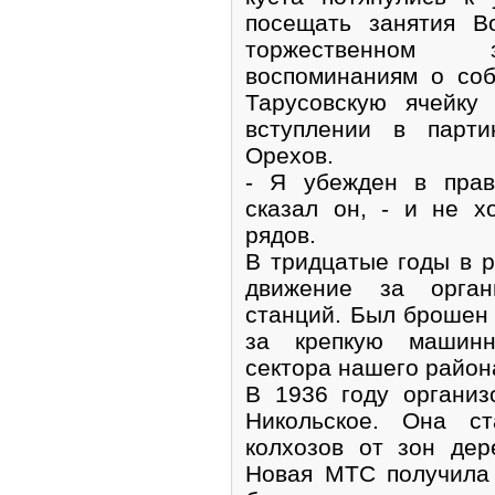
посещать занятия В
торжественном з
воспоминаниям о соб
Тарусовскую ячейку
вступлении в парти
Орехов.
- Я убежден в прав
сказал он, - и не х
рядов.
В тридцатые годы в 
движение за орган
станций. Был брошен 
за крепкую машинн
сектора нашего район
В 1936 году органи
Никольское. Она с
колхозов от зон дер
Новая МТС получила