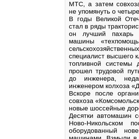
МТС, а затем совхоз
не упомянуть о четыр
В годы Великой Оте
стал в ряды тракторис
он лучший пахарь 
машины «техпомощь
сельскохозяйственн
специалист высшего к
топливной системы 
прошел трудовой пут
до инженера, нед
инженером колхоза «Д
Вскоре после орган
совхоза «Комсомольск
новые шоссейные дор
Десятки автомашин с
Ново-Никольском по
оборудованный нове
машинами. Взмыли в