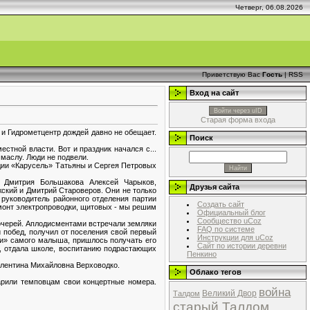
Четверг, 06.08.2026
Приветствую Вас
Гость
|
RSS
Вход на сайт
Войти через uID
Старая форма входа
 и Гидрометцентр дождей давно не обещает.
Поиск
стной власти. Вот и праздник начался с...
 маслу. Люди не подвели.
дии «Карусель» Татьяны и Сергея Петровых
и Дмитрия Большакова Алексей Чарыков,
Друзья сайта
ский и Дмитрий Староверов. Они не только
 руководитель районного отделения партии
Создать сайт
монт электропроводки, щитовых - мы решим
Официальный блог
Сообщество uCoz
дочерей. Аплодисментами встречали земляки
FAQ по системе
 побед, получил от поселения свой первый
Инструкции для uCoz
ми» самого малыша, пришлось получать его
Сайт по истории деревни
в, отдала школе, воспитанию подрастающих
Пенкино
алентина Михайловна Верховодко.
Облако тегов
арили темповцам свои концертные номера.
война
Великий Двор
Талдом
старый Талдом