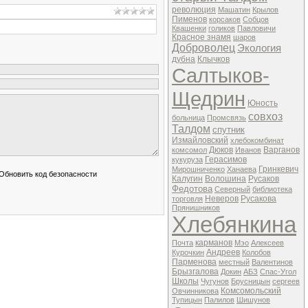
революция
Машатин
Крылов
Пименов
корсаков
Собцов
Квашенки
голиков
Павловичи
Красное знамя
шаров
Доброволец
Экология
дубна
Клычков
Салтыков-
Щедрин
Юность
совхоз
больница
Промсвязь
Талдом
спутник
Измайловский
хлебокомбинат
Дюков
Варганов
комсомол
Иванов
Герасимов
кукуруза
Гринкевич
Мирошниченко
Ханаева
Калугин
Волошина
Русаков
Федотова
Северный
библиотека
Неверов
Русакова
торговля
Прянишников
Хлебянкина
карманов
Почта
Мэо
Алексеев
Андреев
Курочкин
Колобов
Парменова
местный
Валентинов
Брызгалова
Докин
АБЗ
Спас-Угол
Школы
Чугунов
Брусницын
сергеев
Комсомольский
Овчинникова
Тупицын
Палилов
Шишунов