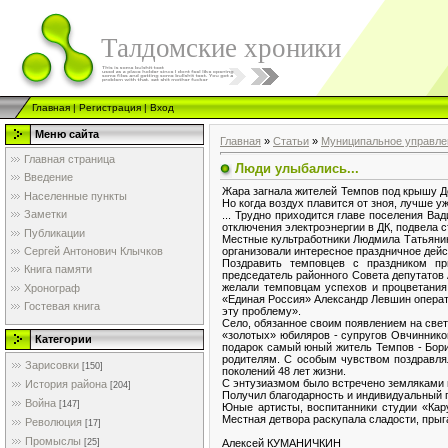
Талдомские хроники
Главная
|
Регистрация
|
Вход
Меню сайта
Главная
»
Статьи
»
Муниципальное управле
Главная страница
Люди улыбались...
Введение
Жара загнала жителей Темпов под крышу До
Населенные пункты
Но когда воздух плавится от зноя, лучше у
Заметки
... Трудно приходится главе поселения Ва
отключения электроэнергии в ДК, подвела с
Публикации
Местные культработники Людмила Татьянин
организовали интересное праздничное дейс
Сергей Антонович Клычков
Поздравить темповцев с праздником пр
Книга памяти
председатель районного Совета депутатов
желали темповцам успехов и процветания,
Хронограф
«Единая Россия» Александр Левшин операт
Гостевая книга
эту проблему».
Село, обязанное своим появлением на свет
«золотых» юбиляров - супругов Овчиннико
Категории
подарок самый юный житель Темпов - Бори
родителям. С особым чувством поздравлял
Зарисовки
[150]
поколений 48 лет жизни.
С энтузиазмом было встречено земляками 
История района
[204]
Получил благодарность и индивидуальный 
Война
[147]
Юные артисты, воспитанники студии «Кар
Местная детвора раскупала сладости, прыг
Революция
[17]
Промыслы
Алексей КУМАНИЧКИН
[25]