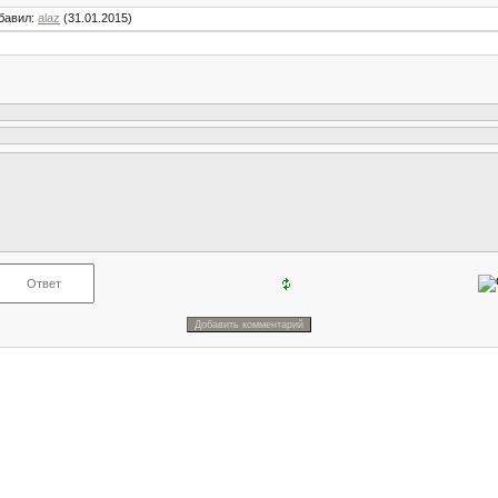
бавил
:
alaz
(31.01.2015)