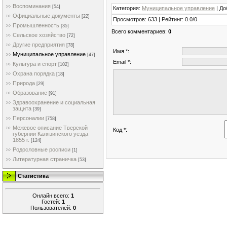
Воспоминания
[54]
Категория
:
Муниципальное управление
|
До
Официальные документы
[22]
Просмотров
:
633
|
Рейтинг
:
0.0
/
0
Промышленность
[35]
Всего комментариев
:
0
Сельское хозяйство
[72]
Другие предприятия
[78]
Имя *:
Муниципальное управление
[47]
Email *:
Культура и спорт
[102]
Охрана порядка
[18]
Природа
[29]
Образование
[91]
Здравоохранение и социальная
защита
[39]
Персоналии
[758]
Межевое описание Тверской
Код *:
губернии Калязинского уезда
1855 г.
[124]
Родословные росписи
[1]
Литературная страничка
[53]
Статистика
Онлайн всего:
1
Гостей:
1
Пользователей:
0