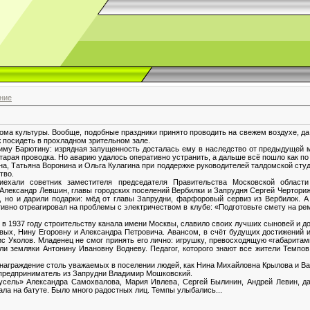
ние
ма культуры. Вообще, подобные праздники принято проводить на свежем воздухе, да
ж посидеть в прохладном зрительном зале.
диму Барютину: изрядная запущенность досталась ему в наследство от предыдущей ме
тарая проводка. Но аварию удалось оперативно устранить, а дальше всё пошло как по
а, Татьяна Воронина и Ольга Кулагина при поддержке руководителей талдомской сту
тво.
иехали советник заместителя председателя Правительства Московской област
 Александр Левшин, главы городских поселений Вербилки и Запрудня Сергей Черториж
 но и дарили подарки: мёд от главы Запрудни, фарфоровый сервиз из Вербилок. А
ивно отреагировал на проблемы с электричеством в клубе: «Подготовьте смету на ре
 в 1937 году строительству канала имени Москвы, славило своих лучших сыновей и 
вых, Нину Егоровну и Александра Петровича. Авансом, в счёт будущих достижений и
с Уколов. Младенец не смог принять его лично: игрушку, превосходящую «габарита
и земляки Антонину Ивановну Водневу. Педагог, которого знают все жители Темпо
награждение столь уважаемых в поселении людей, как Нина Михайловна Крылова и В
предприниматель из Запрудни Владимир Мошковский.
усель» Александра Самохвалова, Мария Ивлева, Сергей Былинин, Андрей Левин, д
ала на батуте. Было много радостных лиц. Темпы улыбались...