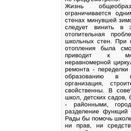
Жизнь общеобра
ограничивается одн
стенах минувшей зим
следует винить в 
отопительная пробл
школьных стен. При 
отопления была смо
приводит к мног
неравномерной цирку
ремонта - переделки
образованию в п
организация, стро
свойственны. В сов
школ, детских садов,
- районными, горо
разделение функций
Рады бы помочь школе
ни прав, ни средст