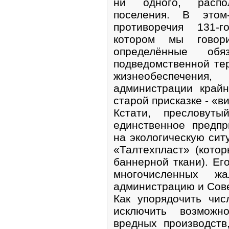
ни одного, распо
поселения. В этом
противоречия 131-
котором мы говор
определённые обя
подведомственной те
жизнеобеспечения
администрации край
старой присказке - «ви
Кстати, пресловут
единственное предп
на экологическую сит
«Талтехпласт» (кото
баннерной ткани). Ег
многочисленных ж
администрацию и Сове
Как упорядочить чис
исключить возможн
вредных производств