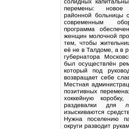
солидных капитальны
перемены: новое 
районной больницы 
современным обор
программа обеспече
женщин молочной про
тем, чтобы жительни
её не в Талдоме, а в 
губернатора Москов
был осуществлён рем
который под руково
возвращает себе слав
Местная администрац
позитивных перемена
хоккейную коробку
раздевалки для л
изыскиваются средств
Нужна поселению па
округи разводит рукам