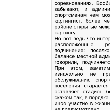
соревнованиях. Воо
забывают, и админи
спортсменам чем мож
картингист, более ч
районе открытые меж
картингу.
Но вот ведь что инте
расположенные р
подчинение: поселк
балансе местной адми
говорили, подчиняет
При этом, замети
изначально не пр
обслуживанию спорт
поселения стараетс
оставляет стадион б
скажем так, в порядк
иное участие в жизн
не предусмотрено.