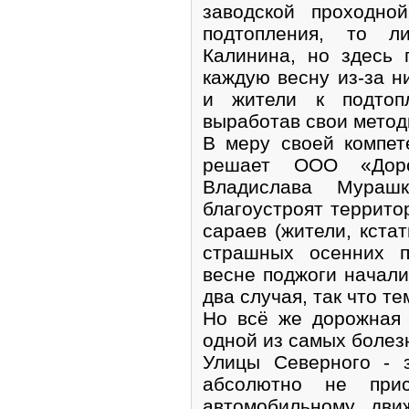
заводской проходно
подтопления, то л
Калинина, но здесь 
каждую весну из-за н
и жители к подтоп
выработав свои метод
В меру своей компе
решает ООО «Доро
Владислава Мураш
благоустроят террито
сараев (жители, кста
страшных осенних п
весне поджоги начали
два случая, так что те
Но всё же дорожная 
одной из самых болез
Улицы Северного - 
абсолютно не прис
автомобильному дви