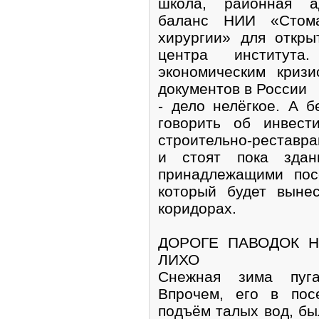
школа, районная а
баланс НИИ «Стома
хирургии» для откры
центра институт
экономическим криз
документов в России
- дело нелёгкое. А б
говорить об инвест
строительно-реставра
и стоят пока здан
принадлежащими пос
который будет выне
коридорах.
ДОРОГЕ ПАВОДОК Н
ЛИХО
Снежная зима пуга
Впрочем, его в пос
подъём талых вод, бы