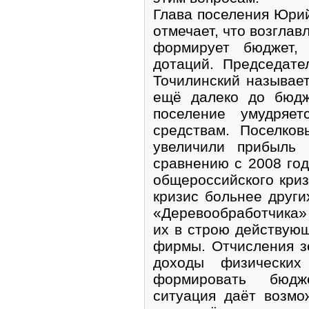
Глава поселения Юри
отмечает, что возгла
формирует бюджет, 
дотаций. Председате
Точилинский называе
ещё далеко до бюдж
поселение умудряет
средствам. Поселко
увеличили прибыль
сравнению с 2008 го
общероссийского криз
кризис больнее други
«Деревообработчика»
их в строю действую
фирмы. Отчисления з
доходы физических
формировать бюдж
ситуация даёт возмо