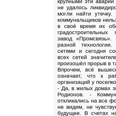
крупными эти аварии 
не удалось ликвидир
могли найти утечку.
коммунальщиков нельз
в своё время их об
градостроительных 
завод «Промсвязь». 
разной технологии.
сетями и сегодня со
всех сетей значител
произошёл прорыв в т
Впрочем, всё вышес
означает, что к ра
организаций у поселко
- Да, в жилых домах з
Родионов. - Комму
откликались на все ф
не видим, не чувству
будущее. В счетах н