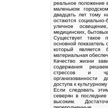
реальное положение в
маленьком городско
двадцать лет тому н
остаются социально-
уличное освещение,
медицинских, бытовых 
Существует такое п
основной показатель 
который является 
материальная обеспеч
Качество жизни зав
содержания решае
стрессов и чрез
организованности д
доступа к культурном
Если следовать эти
северян в последние
высоким. Достат
переполненные