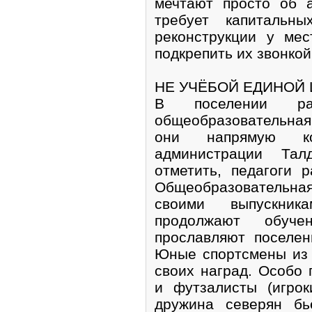
мечтают просто об 
требует капитальн
реконструкции у мес
подкрепить их звонкой
НЕ УЧЁБОЙ ЕДИНОЙ
В поселении р
общеобразовательна
они напрямую ко
администрации Тал
отметить, педагоги 
Общеобразовательна
своими выпускник
продолжают обуче
прославляют поселен
Юные спортсмены из 
своих наград. Особо 
и футзалисты (игрок
дружина северян бь