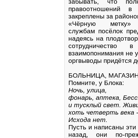
забывать, что пол
правоотношений в
закреплены за районо
«Чёрную метку» ж
службам посёлок пре
надеясь на плодотво
сотрудничество 
взаимопонимания не у
оргвыводы придётся д
БОЛЬНИЦА, МАГАЗИН,
Помните, у Блока:
Ночь, улица,
фонарь, аптека, Бес
и тусклый свет. Жив
хоть четверть века -
Исхода нет.
Пусть и написаны эти 
назад, они по-пре