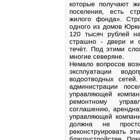
которые получают ж
поселения, есть ст
жилого фонда». Стр
одного из домов Юрки
120 тысяч рублей н
страшно - двери и 
течёт. Под этими сл
многие северяне.
Немало вопросов возн
эксплуатации водо
водоотводных сетей
администрации посе
управляющей компан
ремонтному управ
соглашению, арендна
управляющей компани
должна не просто
реконструировать эт
благоустройстве. Пок