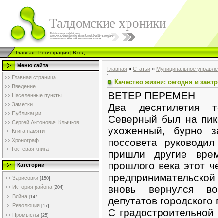
Талдомские хроники
Главная
|
Регистрация
|
Вход
Меню сайта
Главная
»
Статьи
»
Муниципальное управле
Главная страница
Качество жизни: сегодня и завтр
Введение
ВЕТЕР ПЕРЕМЕН
Населенные пункты
Заметки
Два десятилетия т
Публикации
Северный был на пике
Сергей Антонович Клычков
ухоженный, бурно з
Книга памяти
поссовета руководил
Хронограф
Гостевая книга
пришли другие вре
прошлого века этот ч
Категории
предпринимательско
Зарисовки
[150]
вновь вернулся во
История района
[204]
Война
[147]
депутатов городского 
Революция
[17]
С градостроительной 
Промыслы
[25]