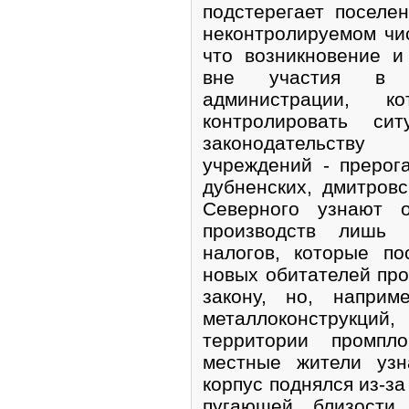
подстерегает поселе
неконтролируемом чис
что возникновение и
вне участия в 
администрации, 
контролировать си
законодательств
учреждений - прерога
дубненских, дмитровс
Северного узнают 
производств лишь 
налогов, которые п
новых обитателей пр
закону, но, наприм
металлоконструкци
территории промпл
местные жители узн
корпус поднялся из-з
пугающей близости