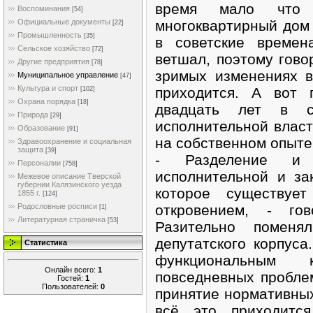
время мало что 
Воспоминания
[54]
многоквартирный дом
Официальные документы
[22]
Промышленность
[35]
в советские времен
Сельское хозяйство
[72]
ветшал, поэтому гово
Другие предприятия
[78]
зримых изменениях в
Муниципальное управление
[47]
Культура и спорт
приходится. А вот 
[102]
Охрана порядка
[18]
двадцать лет в с
Природа
[29]
исполнительной власт
Образование
[91]
на собственном опыте
Здравоохранение и социальная
защита
[39]
- Разделение и д
Персоналии
[758]
исполнительной и за
Межевое описание Тверской
губернии Калязинского уезда
которое существуе
1855 г.
[124]
откровением, - го
Родословные росписи
[1]
Литературная страничка
[53]
Разительно поменя
депутатского корпуса
Статистика
функциональным
Онлайн всего:
1
повседневных проблем
Гостей:
1
Пользователей:
0
принятие нормативных
всё это приходится