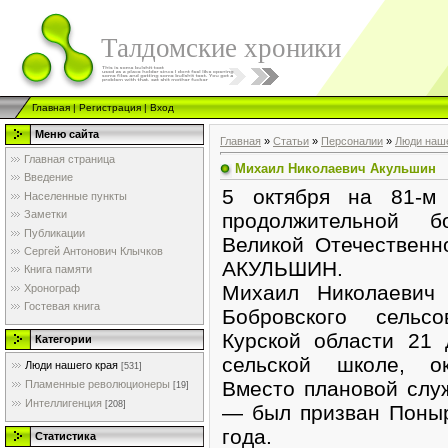
Талдомские хроники
Главная
|
Регистрация
|
Вход
Меню сайта
Главная
»
Статьи
»
Персоналии
»
Люди наше
Главная страница
Михаил Николаевич Акульшин
Введение
5 октября на 81-м
Населенные пункты
Заметки
продолжительной б
Публикации
Великой Отечествен
Сергей Антонович Клычков
АКУЛЬШИН.
Книга памяти
Михаил Николаевич
Хронограф
Гостевая книга
Бобровского сельс
Курской области 21 
Категории
сельской школе, ок
Люди нашего края
[531]
Вместо плановой слу
Пламенные революционеры
[19]
Интеллигенция
[208]
— был призван Поны
года.
Статистика