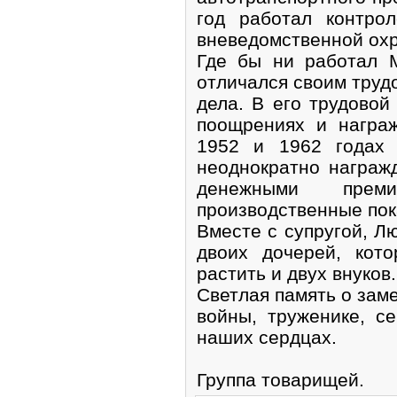
год работал контро
вневедомственной ох
Где бы ни работал 
отличался своим труд
дела. В его трудовой
поощрениях и награ
1952 и 1962 годах 
неоднократно награж
денежными пре
производственные пок
Вместе с супругой, Л
двоих дочерей, кот
растить и двух внуков.
Светлая память о зам
войны, труженике, с
наших сердцах.
Группа товарищей.