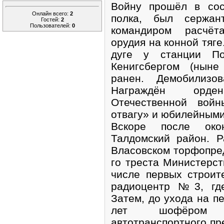
Войну прошёл в сос
Онлайн всего:
2
полка, был сержан
Гостей:
2
Пользователей:
0
командиром расчёт
орудия на конной тяге
дуге у станции По
Кенигсбергом (ныне
ранен. Демобилизо
Награждён орде
Отечественной вой
отвагу» и юбилейным
Вскоре после око
Талдомский район. 
Власовском торфопред
го треста Министерст
числе первых строит
радиоцентр №3, где
Затем, до ухода на пе
лет шофёром а
автотранспортного пре