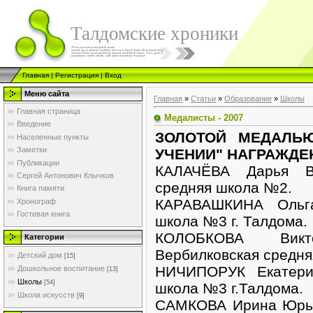
Талдомские хроники
Главная
|
Регистрация
|
Вход
Меню сайта
Главная
»
Статьи
»
Образование
»
Школы
Главная страница
Медалисты - 2007
Введение
ЗОЛОТОЙ МЕДАЛЬ
Населенные пункты
Заметки
УЧЕНИИ" НАГРАЖДЕ
Публикации
КАЛАЧЁВА Дарья Ви
Сергей Антонович Клычков
средняя школа №2.
Книга памяти
КАРАВАШКИНА Ольга
Хронограф
Гостевая книга
школа №3 г. Талдома.
КОЛОБКОВА Викт
Категории
Вербилковская средня
Детский дом
[15]
НИЧИПОРУК Екатери
Дошкольное воспитание
[13]
Школы
[54]
школа №3 г.Талдома.
Школа искусств
[9]
САМКОВА Ирина Юрье