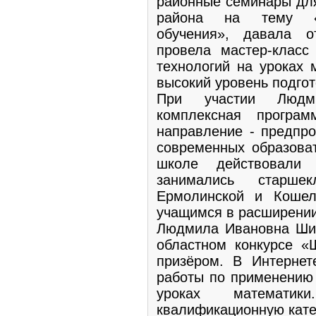
районные семинары для
района на тему «И
обучения», давала о
провела мастер-клас
технологий на уроках 
высокий уровень подгот
При участии Людм
комплексная програ
направление - предпро
современных образоват
школе действовали
занимались старше
Ермолинской и Кошел
учащимся в расширении
Людмила Ивановна Шиш
областном конкурсе «
призёром. В Интерне
работы по применению
уроках математ
квалификационную кате