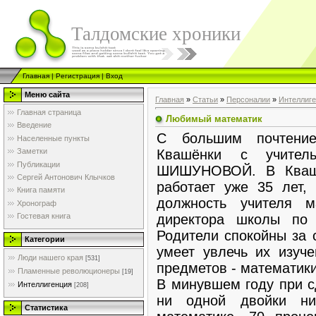
Талдомские хроники
Главная
|
Регистрация
|
Вход
Меню сайта
Главная
»
Статьи
»
Персоналии
»
Интеллиг
Главная страница
Любимый математик
Введение
С большим почтение
Населенные пункты
Квашёнки с учител
Заметки
Публикации
ШИШУНОВОЙ. В Квашё
Сергей Антонович Клычков
работает уже 35 лет,
Книга памяти
должность учителя м
Хронограф
директора школы по у
Гостевая книга
Родители спокойны за 
Категории
умеет увлечь их изуч
Люди нашего края
[531]
предметов - математики
Пламенные революционеры
[19]
В минувшем году при с
Интеллигенция
[208]
ни одной двойки ни
Статистика