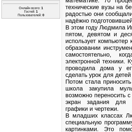
математике. 70 проце
технические вузы на б
Онлайн всего:
1
Гостей:
1
радостью они сообщали
Пользователей:
0
надёжно подготовившей
В этом году Людмила И
пятом, девятом и дес
использует компьютер 
образовании инструмен
самостоятельно, к
электронной техники. К
проводила дома у ег
сделать урок для дете
Потом стала приносить 
школа закупила муль
возможно переносить с
экран задания для у
графики и чертежи.
В младших классах Л
специальную программу
картинками. Это пом