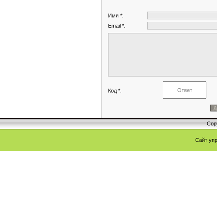
Имя *:
Email *:
Код *:
Cop
Сайт уп