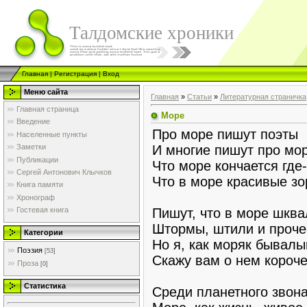
Талдомские хроники
Главная
|
Регистрация
|
Вход
Меню сайта
Главная
»
Статьи
»
Литературная страничка
Главная страница
Море
Введение
Про море пишут поэты
Населенные пункты
И многие пишут про мор
Заметки
Публикации
Что море кончается где-
Сергей Антонович Клычков
Что в море красивые зо
Книга памяти
Хронограф
Пишут, что в море шква
Гостевая книга
Штормы, штили и проче
Категории
Но я, как моряк бывалы
Поэзия
[53]
Скажу вам о нем короче
Проза
[0]
Статистика
Среди планетного звон