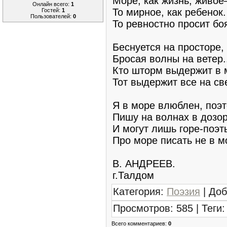
Море, как жизнь, живо
Онлайн всего:
1
То мирное, как ребенок.
Гостей:
1
Пользователей:
0
То ревностно просит бо
Беснуется на просторе,
Бросая волны на ветер.
Кто шторм выдержит в 
Тот выдержит все на св
Я в море влюблен, поэ
Пишу на волнах в дозор
И могут лишь горе-поэт
Про море писать не в м
В. АНДРЕЕВ.
г.Талдом
Категория
:
Поэзия
|
Доб
Просмотров
:
585
|
Теги
:
Всего комментариев
:
0