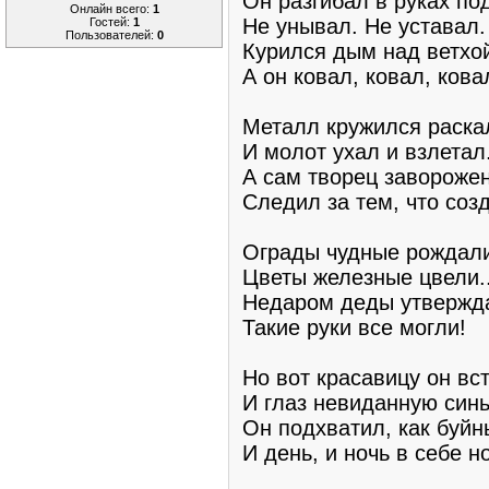
Он разгибал в руках по
Онлайн всего:
1
Не унывал. Не уставал.
Гостей:
1
Пользователей:
0
Курился дым над ветхо
А он ковал, ковал, ковал
Металл кружился раска
И молот ухал и взлетал
А сам творец завороже
Следил за тем, что соз
Ограды чудные рождали
Цветы железные цвели..
Недаром деды утвержд
Такие руки все могли!
Но вот красавицу он вс
И глаз невиданную син
Он подхватил, как буйн
И день, и ночь в себе н