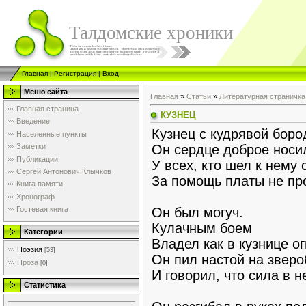
Талдомские хроники
Главная
|
Регистрация
|
Вход
Меню сайта
Главная
»
Статьи
»
Литературная страничка
Главная страница
КУЗНЕЦ
Введение
Кузнец с кудрявой боро
Населенные пункты
Он сердце доброе носи
Заметки
Публикации
У всех, кто шел к нему 
Сергей Антонович Клычков
За помощь платы не пр
Книга памяти
Хронограф
Он был могуч.
Гостевая книга
Кулачным боем
Категории
Владел как в кузнице о
Поэзия
[53]
Он пил настой на зверо
Проза
[0]
И говорил, что сила в н
Статистика