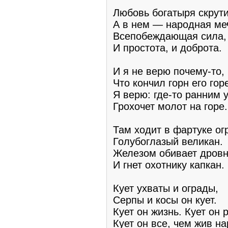
Любовь богатыря скрут
А в нем — народная ме
Всепобеждающая сила,
И простота, и доброта.
И я не верю почему-то,
Что кончил горн его горе
Я верю: где-то ранним 
Грохочет молот на горе.
Там ходит в фартуке о
Голубоглазый великан.
Железом обивает дров
И гнет охотнику капкан.
Кует ухваты и ограды,
Серпы и косы он кует.
Кует он жизнь. Кует он 
Кует он все, чем жив на