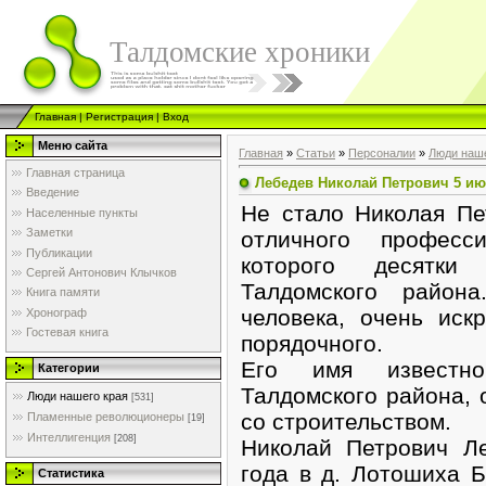
Талдомские хроники
Главная
|
Регистрация
|
Вход
Меню сайта
Главная
»
Статьи
»
Персоналии
»
Люди наше
Главная страница
Лебедев Николай Петрович 5 июля
Введение
Не стало Николая Пе
Населенные пункты
Заметки
отличного професси
Публикации
которого десятки
Сергей Антонович Клычков
Талдомского района
Книга памяти
человека, очень иск
Хронограф
Гостевая книга
порядочного.
Его имя известн
Категории
Талдомского района, 
Люди нашего края
[531]
со строительством.
Пламенные революционеры
[19]
Интеллигенция
[208]
Николай Петрович Л
года в д. Лотошиха 
Статистика