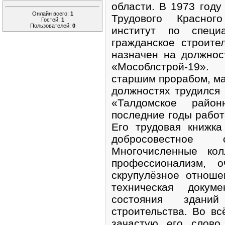
области. В 1973 году
Онлайн всего:
1
Трудового Красног
Гостей:
1
Пользователей:
0
институт по специ
гражданское строите
назначен на должнос
«Мособлстрой-19».
старшим прорабом, ма
должностях трудился
«Талдомское райо
последние годы работ
Его трудовая книжка
добросовестное
Многочисленные кол
профессионализм, о
скрупулёзное отноше
техническая докуме
состояния здани
строительства. Во в
зачастую его слово