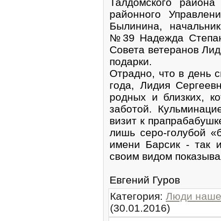
Талдомского района
районного Управлен
Былинина, начальни
№39 Надежда Степан
Совета ветеранов Лид
подарки.
Отрадно, что в день с
года, Лидия Сергеев
родных и близких, к
заботой. Кульминаци
визит к прапрабабушк
лишь серо-голубой «
имени Барсик - так 
своим видом показывая
Евгений Гуров
Категория
:
Люди наше
(30.01.2016)