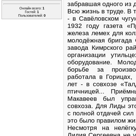
забравшая одного из 
Онлайн всего:
1
Всю жизнь в труде. В 
Гостей:
1
Пользователей:
0
- в Савёловском чугу
1932 году газета «П
железа лемех для колх
молодёжная бригада 
завода Кимрского ра
организации утильц
оборудование. Моло
борьбе за произво
работала в Горицах,
лет - в совхозе «Тал
птичницей... Приём
Макавеев был упра
совхоза. Для Лиды эт
с полной отдачей сил 
это было правилом жи
Несмотря на нелёгк
Лидия Сергеевна не у