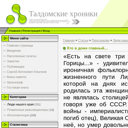
Талдомские хроники
Главная
|
Регистрация
|
Вход
Меню сайта
Главная
»
Статьи
»
Персоналии
»
Люди наше
Главная страница
Кто в доме главный...
Введение
«Есть на свете три
Населенные пункты
Заметки
Горицы...» - удивит
Публикации
ироничная фольклор
Сергей Антонович Клычков
жизненного пути Ли
Книга памяти
которой на днях ис
Хронограф
Гостевая книга
родилась эта женщин
не являлась столицей
Категории
говоря уже об СССР.
Люди нашего края
[531]
войны - империалист
Пламенные революционеры
[19]
Интеллигенция
[208]
погиб отец), Великая 
неё, но умер довольно
Статистика