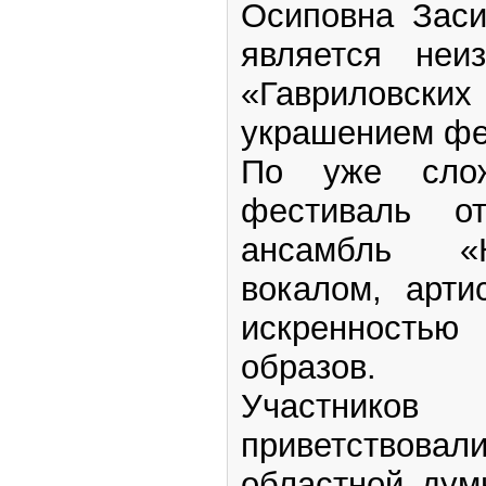
Осиповна Заси
является неи
«Гавриловски
украшением фе
По уже слож
фестиваль о
ансамбль «К
вокалом, арти
искренностью 
образов.
Участников
приветствовал
областной дум