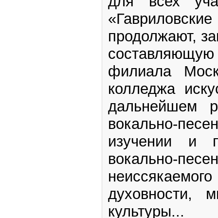
для всех уча
«Гаврилов
продолжают, з
составляющ
филиала Моско
колледжа иску
дальнейшем ра
вокально-пе
изучении и п
вокально-пес
неиссякаемого
духовности, м
культуры...