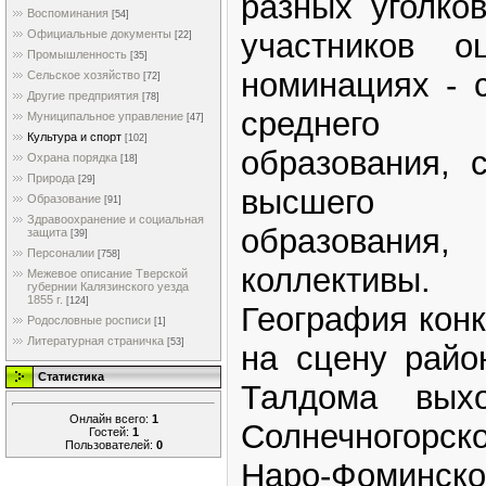
разных уголко
Воспоминания
[54]
участников о
Официальные документы
[22]
Промышленность
[35]
номинациях - 
Сельское хозяйство
[72]
Другие предприятия
[78]
среднего п
Муниципальное управление
[47]
Культура и спорт
[102]
образования, 
Охрана порядка
[18]
Природа
[29]
высшего пр
Образование
[91]
Здравоохранение и социальная
образовани
защита
[39]
Персоналии
[758]
коллективы.
Межевое описание Тверской
губернии Калязинского уезда
1855 г.
[124]
География кон
Родословные росписи
[1]
Литературная страничка
[53]
на сцену райо
Статистика
Талдома вых
Онлайн всего:
1
Солнечногорс
Гостей:
1
Пользователей:
0
Наро-Фоминско