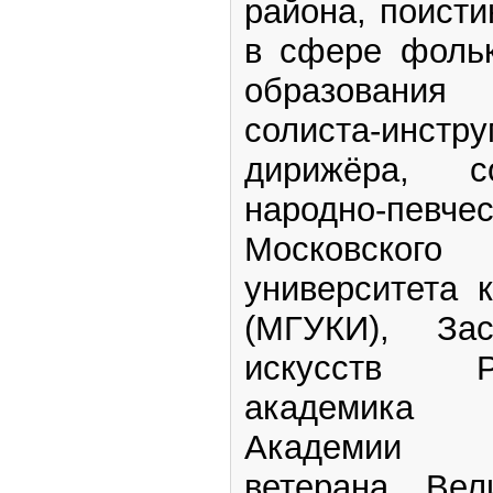
района, поисти
в сфере фольк
образования
солиста-инстру
дирижёра, с
народно-пев
Московского
университета 
(МГУКИ), Зас
искусств Р
академика
Академии и
ветерана Вел