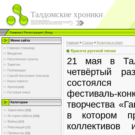
Талдомские хроники
Главная
|
Регистрация
|
Вход
Меню сайта
Главная
»
Статьи
»
Культура и спорт
Главная страница
Красота русской песни
Введение
21 мая в Та
Населенные пункты
Заметки
четвёртый ра
Публикации
Сергей Антонович Клычков
состоялся
Книга памяти
Хронограф
фестиваль-к
Гостевая книга
творчества «Га
Категории
Зарисовки
[150]
в котором п
История района
[204]
Война
[147]
коллективов
Революция
[17]
Промыслы
[25]