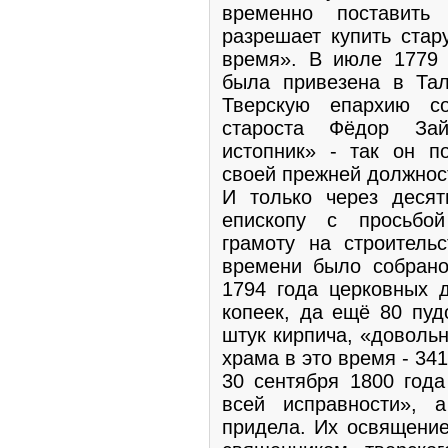
временно поставить
разрешает купить стар
время». В июле 1779 
была привезена в Та
Тверскую епархию с
староста Фёдор Зай
истопник» - так он п
своей прежней должнос
И только через десят
епископу с просьбо
грамоту на строитель
времени было собрано
1794 года церковных 
копеек, да ещё 80 пуд
штук кирпича, «доволь
храма в это время - 341
30 сентября 1800 года
всей исправности», 
придела. Их освящение