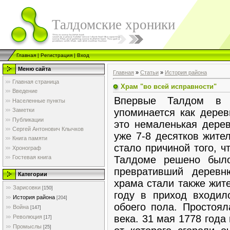
Талдомские хроники
Главная
|
Регистрация
|
Вход
Меню сайта
Главная
»
Статьи
»
История района
Главная страница
Храм "во всей исправности"
Введение
Впервые Талдом в К
Населенные пункты
упоминается как дерев
Заметки
Публикации
это немаленькая дерев
Сергей Антонович Клычков
уже 7-8 десятков жите
Книга памяти
стало причиной того, ч
Хронограф
Талдоме решено было
Гостевая книга
превративший деревн
Категории
храма стали также жит
Зарисовки
[150]
году в приход входил
История района
[204]
обоего пола. Простоял
Война
[147]
века. 31 мая 1778 года
Революция
[17]
Промыслы
[25]