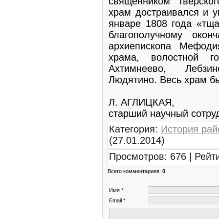
священником тверско
храм достраивался и у
январе 1808 года «тщ
благополучному око
архиепископа Мефоди
храма, волостной г
Ахтимнеево, Лебзи
Людятино. Весь храм б
Л. АГЛИЦКАЯ,
старший научный сотр
Категория
:
История рай
(27.01.2014)
Просмотров
:
676
|
Рейт
Всего комментариев
:
0
Имя *:
Email *: