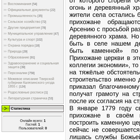
от которого сгорели 
Воспоминания
[54]
огонь и деревянный хр
Официальные документы
[22]
жители села остались б
Промышленность
[35]
прихожане обращают
Сельское хозяйство
[72]
Арсению с просьбой ра
Другие предприятия
[78]
Муниципальное управление
[47]
деревянного храма. Но
Культура и спорт
[102]
быть в селе нашем де
Охрана порядка
[18]
быть каменной» по 
Природа
[29]
Прихожане церкви в эт
Образование
[91]
Здравоохранение и социальная
коллегии экономии», то
защита
[39]
на тяжёлые обстоятель
Персоналии
[758]
строительство именно 
Межевое описание Тверской
губернии Калязинского уезда
приказал благочинному
1855 г.
[124]
получат грамоту на ст
Родословные росписи
[1]
Литературная страничка
[53]
после их согласия на с
В январе 1779 году с
Статистика
прихожане в своём 
Онлайн всего:
1
построить каменную це
Гостей:
1
Пользователей:
0
сейчас не совершается
лишась службы Божьей