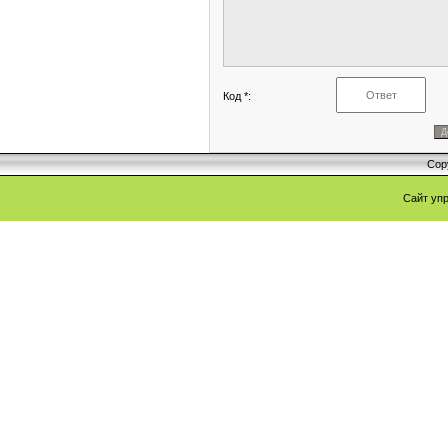
Код *:
Cop
Сайт уп