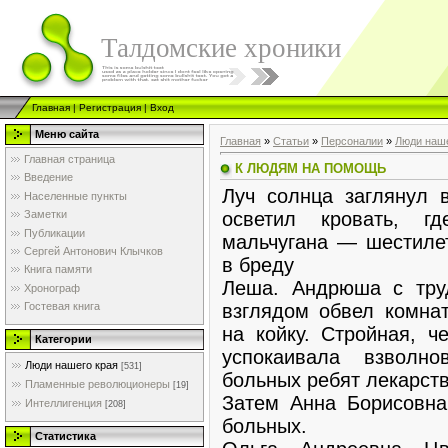
Талдомские хроники
Главная
|
Регистрация
|
Вход
Меню сайта
Главная
»
Статьи
»
Персоналии
»
Люди наше
Главная страница
К ЛЮДЯМ НА ПОМОЩЬ
Введение
Луч солнца заглянул в
Населенные пункты
осветил кровать, г
Заметки
Публикации
мальчугана — шестиле
Сергей Антонович Клычков
в бреду
Книга памяти
Леша. Андрюша с тру
Хронограф
взглядом обвел комнат
Гостевая книга
на койку. Стройная, ч
Категории
успокаивала взволн
Люди нашего края
[531]
больных ребят лекарств
Пламенные революционеры
[19]
Затем Анна Борисовна
Интеллигенция
[208]
больных.
Статистика