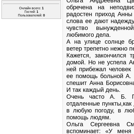
Ольга Андреевна Цв
обречена на неподв
Онлайн всего:
1
Гостей:
1
радостен приход Анны
Пользователей:
0
слова ее дают надежду
чувство вынужденно
любимого дела.
А на улице солнце бр
ветер трепетно нежно п
Кажется, закончился 
домой. Но не успела А
ней прибежал человек 
ее помощь больной А. 
спешит Анна Борисовн
И так каждый день.
Очень часто А. Б. 
отдаленные пункты,как
в любую погоду, в лю
помощь людям.
Ольга Сергеевна См
вспоминает: «У меня