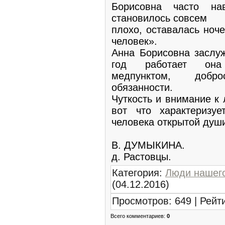
Борисовна часто на
становилось совсем
плохо, оставалась ноч
человек».
Анна Борисовна заслуж
год работает она
медпунктом, добр
обязанности.
Чуткость и внимание к
вот что характеризуе
человека открытой душ
В. ДУМЫКИНА.
д. Растовцы.
Категория
:
Люди нашего
(04.12.2016)
Просмотров
:
649
|
Рейт
Всего комментариев
:
0