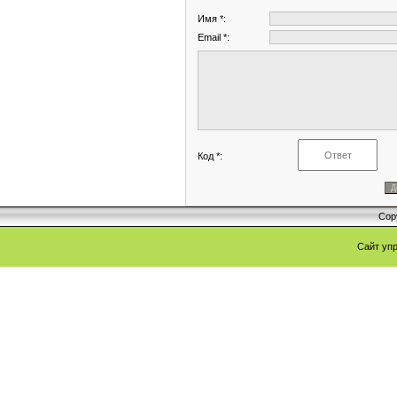
Имя *:
Email *:
Код *:
Cop
Сайт уп