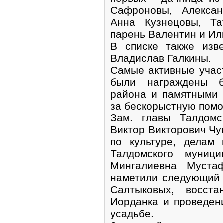
Сафроновы, Алексан
Анна Кузнецовы, Та
парень Валентин и Ил
В списке также изв
Владислав Галкины.
Самые активные учас
были награждены бл
района и памятными 
за бескорыстную пом
Зам. главы Талдомс
Виктор Викторович Чу
по культуре, делам
Талдомского муниц
Мингалиевна Муста
наметили следующий
Салтыковых, восста
Иорданка и проведен
усадьбе.