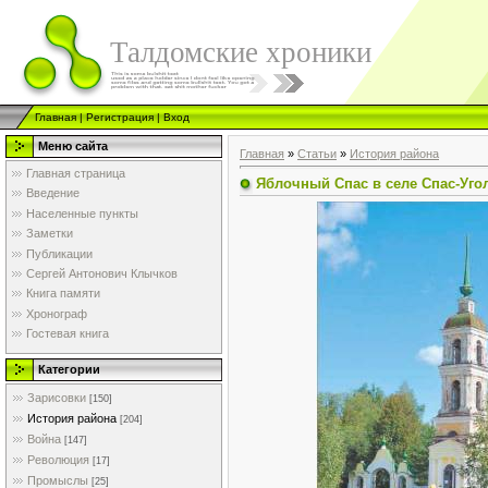
Талдомские хроники
Главная
|
Регистрация
|
Вход
Меню сайта
Главная
»
Статьи
»
История района
Главная страница
Яблочный Спас в селе Спас-Уго
Введение
Населенные пункты
Заметки
Публикации
Сергей Антонович Клычков
Книга памяти
Хронограф
Гостевая книга
Категории
Зарисовки
[150]
История района
[204]
Война
[147]
Революция
[17]
Промыслы
[25]