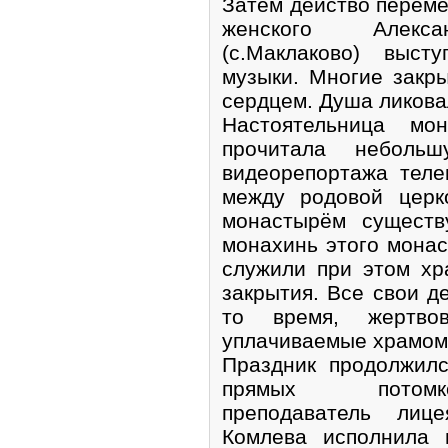
Затем действо переме
женского Алексан
(с.Маклаково) выст
музыки. Многие закр
сердцем. Душа ликовал
Настоятельница мо
прочитала неболь
видеорепортажа теле
между родовой церк
монастырём существ
монахинь этого мона
служили при этом хр
закрытия. Все свои д
то время, жертво
уплачиваемые храмом
Праздник продолжил
прямых потомк
преподаватель лиц
Комлева исполнила 