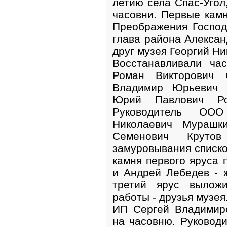
летию села Спас-Угол
часовни. Первые кам
Преображения Господ
глава района Алексан
друг музея Георгий Н
Восстанавливали ча
Роман Викторович 
Владимир Юрьевич 
Юрий Павлович Ро
Руководитель ООО
Николаевич Мурашк
Семенович Крутов
замуровывания списко
камня первого яруса
и Андрей Лебедев - 
третий ярус вылож
работы - друзья музея
ИП Сергей Владимир
на часовню. Руковод