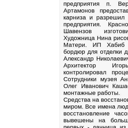
предприятия п. Ве
Артамонов предоста
карниза и разрешил 
предприятия. Красн
Шавензов изготов
Художница Нина рисо
Матери. ИП Хабиб 
бордюр для отделки д
Александр Николаевич
Архитектор Иго
контролировал проц
Сотрудники музея А
Олег Иванович Каша
монтажные работы.
Средства на восстано
миром. Все имена люд
восстановление час
вывешены на больш
первых - дачница из