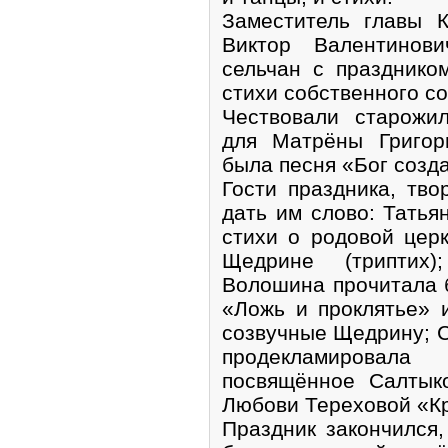
Заместитель главы 
Виктор Валентинов
сельчан с празднико
стихи собственного с
Чествовали старожи
для Матрёны Григор
была песня «Бог созда
Гости праздника, тв
дать им слово: Татья
стихи о родовой цер
Щедрине (триптих)
Волошина прочитала 
«Ложь и проклятье» 
созвучные Щедрину; 
продекламировала 
посвящённое Салтык
Любови Тереховой «К
Праздник закончился