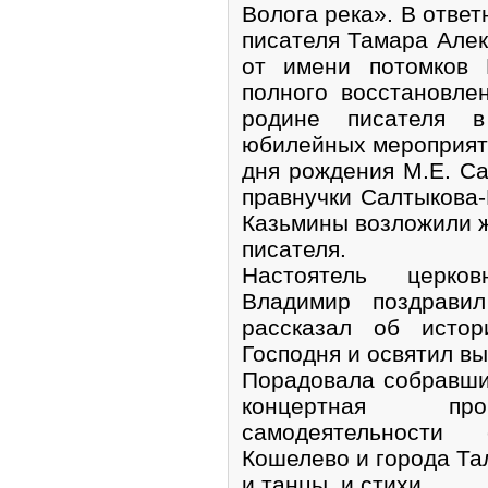
Волога река». В отве
писателя Тамара Але
от имени потомков 
полного восстановле
родине писателя в
юбилейных мероприят
дня рождения М.Е. С
правнучки Салтыкова
Казьмины возложили 
писателя.
Настоятель церко
Владимир поздрави
рассказал об истор
Господня и освятил в
Порадовала собравши
концертная про
самодеятельности
Кошелево и города Тал
и танцы, и стихи.