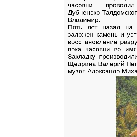
часовни проводил
Дубненско-Талдомс
Владимир.
Пять лет назад на
заложен камень и ус
восстановление разр
века часовни во им
Закладку производил
Щедрина Валерий Петр
музея Александр Мих