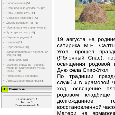
Воспоминания
[54]
Официальные документы
[22]
Промышленность
[35]
Сельское хозяйство
[72]
Другие предприятия
[78]
Муниципальное управление
[47]
Культура и спорт
[102]
Охрана порядка
19 августа на родине
[18]
Природа
[29]
сатирика М.Е. Салт
Образование
[91]
Угол, прошел празд
Здравоохранение и социальная
защита
[39]
(Яблочный Спас), п
Персоналии
[758]
освящения родовой 
Межевое описание Тверской
губернии Калязинского уезда
Дню села Спас-Угол.
1855 г.
[124]
По традиции празд
Родословные росписи
[1]
Литературная страничка
службы в храмовой ч
[53]
ход, освящение пло
Статистика
родовом кладбище 
Онлайн всего:
1
долгожданное то
Гостей:
1
Пользователей:
0
восстановленной часо
Матери на ярмароч