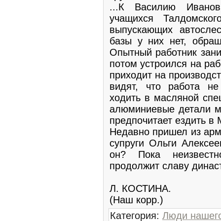
...К Василию Ивано
учащихся Талдомског
выпускающих автослес
базы у них нет, обращ
Опытный работник зани
потом устроился на ра
приходит на производст
видят, что работа не
ходить в масляной спе
алюминиевые детали м
предпочитает ездить в 
Недавно пришел из арм
супруги Ольги Алексе
он? Пока неизвестн
продолжит славу династ
Л. КОСТИНА.
(Наш корр.)
Категория
:
Люди нашего