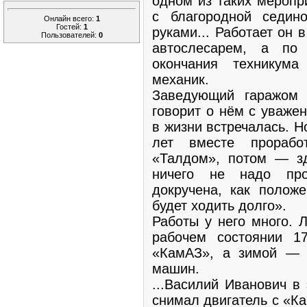
одном из таких меропр
с благородной седин
Онлайн всего:
1
Гостей:
1
руками... Работает он
Пользователей:
0
автослесарем, а по
окончания техникум
механик.
Заведующий гаражом
говорит о нём с уваже
в жизни встречалась. Н
лет вместе прораб
«Талдом», потом — зд
ничего не надо про
докручена, как положе
будет ходить долго».
Работы у него много. 
рабочем состоянии 
«КамАЗ», а зимой — 
машин.
...Василий Иванович в
снимал двигатель с «К