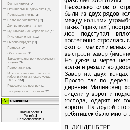
фамилия Хлопотины.
Воспоминания
[54]
Несколько слов о стр
Официальные документы
[22]
были из двух рядов ко
Промышленность
[35]
между кольями утрамбо
Сельское хозяйство
[72]
таких "прикутах", постр
Другие предприятия
[78]
Муниципальное управление
[47]
Лес подступал впло
Культура и спорт
[102]
постепенно строилась 
Охрана порядка
[18]
скот от мелких лесных
Природа
[29]
выстроен завор (именно
Образование
[91]
Здравоохранение и социальная
Но даже и через него
защита
[39]
волки и резали во двор
Персоналии
[758]
Завор на двух концах
Межевое описание Тверской
губернии Калязинского уезда
Просто так по деревн
1855 г.
[124]
деревни Малиновец хо
Родословные росписи
[1]
Литературная страничка
[53]
сидели у ворот и подж
господа, одарят их го
Статистика
ворота. На другой сто
Онлайн всего:
1
ребятишек было много р
Гостей:
1
Пользователей:
0
В. ЛИНДЕНБЕРГ.