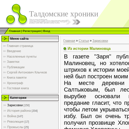
Талдомские хроники
Главная
|
Регистрация
|
Вход
Меню сайта
Главная
»
Статьи
»
Зарисовки
Главная страница
Из истории Малиновца
Введение
В газете "Заря" пуб
Населенные пункты
Малиновец, но хотело
Заметки
Публикации
штрихов к истории мое
Сергей Антонович Клычков
ней был построен моим
Книга памяти
На месте деревни 
Хронограф
Салтыковым, был ле
Гостевая книга
вырубке основали 
Категории
предание гласит, что 
Зарисовки
[150]
чтобы летом укрыватьс
История района
[204]
избу. Был он очень т
Война
[147]
получил прозвище Хлоп
Революция
[17]
Промыслы
[25]