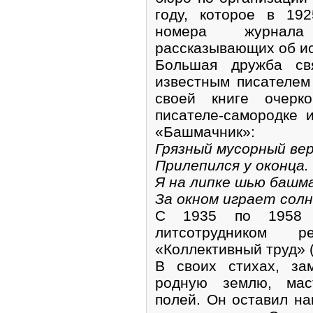
году, которое в 19
номера журнала
рассказывающих об ис
Большая дружба св
известным писателем
своей книге очерк
писателе-самородке 
«Башмачник»:
Грязный мусорный ве
Прилепился у оконца.
Я на липке шью башма
За окном играет солнц
С 1935 по 1958 
литсотрудником р
«Коллективный труд» 
В своих стихах, за
родную землю, мас
полей. Он оставил н