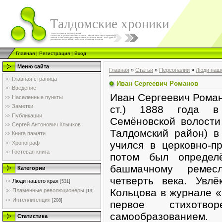
Талдомские хроники
Главная
|
Регистрация
|
Вход
Меню сайта
Главная
»
Статьи
»
Персоналии
»
Люди наше
Главная страница
Иван Сергеевич Романов
Введение
Иван Сергеевич Романо
Населенные пункты
Заметки
ст.) 1888 года в
Публикации
Семёновской волости
Сергей Антонович Клычков
Талдомский район) в
Книга памяти
учился в церковно-п
Хронограф
Гостевая книга
потом был определ
башмачному ремес
Категории
четверть века. Увлё
Люди нашего края
[531]
Кольцова в журнале «
Пламенные революционеры
[19]
Интеллигенция
[208]
первое стихотво
самообразованием
Статистика