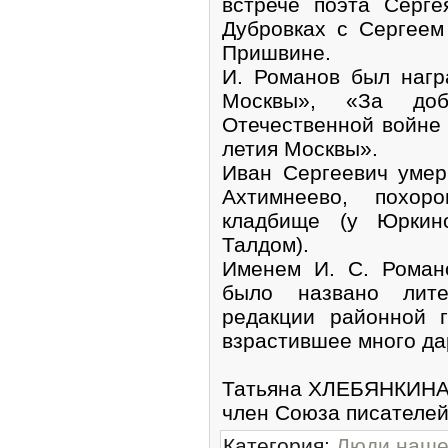
встрече поэта Серг
Дубровках с Сергеем
Пришвине.
И. Романов был наг
Москвы», «За доб
Отечественной войне 1
летия Москвы».
Иван Сергеевич умер
Ахтимнеево, похор
кладбище (у Юркин
Талдом).
Именем И. С. Роман
было названо лите
редакции районной 
взрастившее много да
Татьяна ХЛЕБЯНКИНА
член Союза писателей
Категория
:
Люди наше