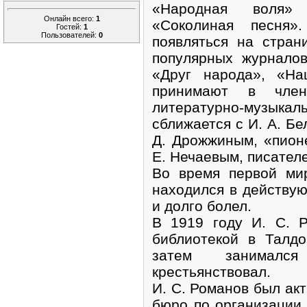
«Народная воля»
Онлайн всего:
1
«Соколиная песня»
Гостей:
1
Пользователей:
0
появляться на стран
популярных журнало
«Друг народа», «На
принимают в член
литературно-музы
сближается с И. А. Бе
Д. Дрожжиным, «пион
Е. Нечаевым, писателе
Во время первой ми
находился в действу
и долго болел.
В 1919 году И. С. 
библиотекой в Талд
затем занимался
крестьянствовал.
И. С. Романов был ак
бюро по организации