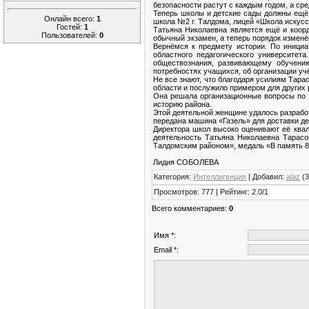
безопасности растут с каждым годом, а сре
Теперь школы и детские сады должны ещё 
Онлайн всего:
1
школа №2 г. Талдома, лицей «Школа искусст
Гостей:
1
Татьяна Николаевна является ещё и коор
Пользователей:
0
обычный экзамен, а теперь порядок изменё
Вернёмся к предмету истории. По иници
областного педагогического университет
обществознания, развивающему обучению
потребностях учащихся, об организации уч
Не все знают, что благодаря усилиям Тар
области и послужило примером для других 
Она решала организационные вопросы по п
историю района.
Этой деятельной женщине удалось разрабо
передана машина «Газель» для доставки де
Директора школ высоко оценивают её квал
деятельность Татьяна Николаевна Тарасо
Талдомским районом», медаль «В память 85
Лидия СОБОЛЕВА
Категория
:
Интеллигенция
|
Добавил
:
alaz
(3
Просмотров
:
777
|
Рейтинг
:
2.0
/
1
Всего комментариев
:
0
Имя *:
Email *: