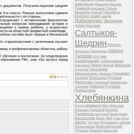
революция
Машатин
Крылов
ет документов. Получили лицензию средняя
Пименов
корсаков
Собцов
Квашенки
голиков
Павловичи
в 9-м классе. Раньше выпускники сдавали
Красное знамя
шаров
еятельности с её стороны.
отрудничают с историческим факультетом
Доброволец
Экология
уальным вопросам преподавания истории и
дубна
Клычков
екциями о правах ребёнка, о возрастных
Салтыков-
места на областной предметной олимпиаде.
учебное пособие было первым в Московской
Щедрин
что старшеклассники с увлечением изучают
Юность
рамму и профинансирован областью, району
совхоз
больница
Промсвязь
Талдом
й обучения и воспитания. За плодотворную
спутник
образования РФ», знак «За заслуги перед
Измайловский
хлебокомбинат
Дюков
Варганов
комсомол
Иванов
Герасимов
кукуруза
Гринкевич
Мирошниченко
Ханаева
Калугин
Волошина
Русаков
Федотова
Северный
библиотека
Неверов
Русакова
торговля
Прянишников
Хлебянкина
карманов
Почта
Мэо
Алексеев
Андреев
Курочкин
Колобов
Парменова
местный
Валентинов
Брызгалова
Докин
АБЗ
Спас-Угол
Школы
Чугунов
Брусницын
сергеев
Комсомольский
Овчинникова
Тупицын
Палилов
Шишунов