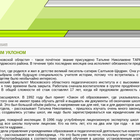
енция
ЫМ УКЛОНОМ
ковской области» - такое почётное звание присуждено Татьяне Николаевне ТА
домского района. В течение трёх последних месяцев она исполняет обязанности пред
гол, где родился и жил в детстве великий писатель-сатирик Салтыков-Щедрин. Она у
выбрала себе будущую специальность учителя истории, потому что встретилась с
 детям было необычайно интересно.
еский факультет Московского областного педагогического института и с высокими
 к тому времени была закрыта. Работала сначала воспитателем в группе продлённого
. В общей сложности её стаж составлял 17 лет, когда ей предложили должность 
асширялся. В 1992 году был принят «Закон об образовании», где указывалось
этого они не имеют права обучать детей и выдавать им документы об окончании школ
. Это был большой объём работы, и напряжение как для неё, так и для директоров шк
отдела, - рассказывает Татьяна Николаевна, - пришлось изучать очень много законо
 создавались уставы школ, им надо было зарегистрироваться как юридическим ли
ии, пожарной инспекции. В 1996 году углублённую лицензионную экспертизу школ
од все школы получили лицензии. Кто на пять лет, кто на два или три года - в з
ости кадрами...
тдела управления учреждениями образования и педагогической деятельностью комите
, - рассказывает моя собеседница. - Но это было уже полегче, поскольку опыт подгот
 Роспотребнадзора к соответствию условий обучения в школах установленным но