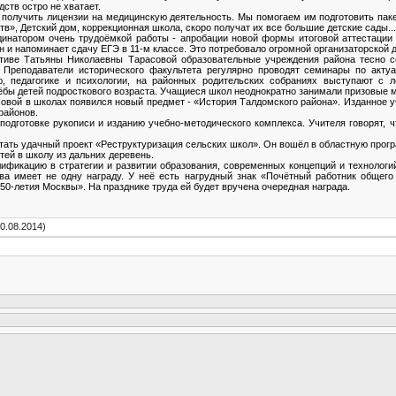
дств остро не хватает.
получить лицензии на медицинскую деятельность. Мы помогаем им подготовить пак
в», Детский дом, коррекционная школа, скоро получат их все большие детские сады...
динатором очень трудоёмкой работы - апробации новой формы итоговой аттестации 
н и напоминает сдачу ЕГЭ в 11-м классе. Это потребовало огромной организаторской д
ативе Татьяны Николаевны Тарасовой образовательные учреждения района тесно с
а. Преподаватели исторического факультета регулярно проводят семинары по акт
, педагогике и психологии, на районных родительских собраниях выступают с л
ёбы детей подросткового возраста. Учащиеся школ неоднократно занимали призовые 
асовой в школах появился новый предмет - «История Талдомского района». Изданное 
районов.
одготовке рукописи и изданию учебно-методического комплекса. Учителя говорят, 
тать удачный проект «Реструктуризация сельских школ». Он вошёл в областную прог
тей в школу из дальних деревень.
ификацию в стратегии и развитии образования, современных концепций и технологи
ва имеет не одну награду. У неё есть нагрудный знак «Почётный работник общего 
0-летия Москвы». На празднике труда ей будет вручена очередная награда.
0.08.2014)