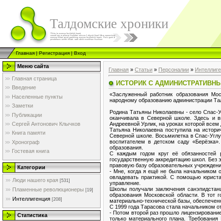
Талдомские хроники
Главная
|
Регистрация
|
Вход
Меню сайта
Главная
»
Статьи
»
Персоналии
»
Интеллиг
Главная страница
ИСТОРИК С АДМИНИСТРАТИВН
Введение
«Заслуженный работник образования Мос
Населенные пункты
народному образованию администрации Тал
Заметки
Родина Татьяны Николаевны - село Спас-У
Публикации
оканчивала в Северной школе. Здесь и 
Андреевной Урлик, на уроках которой всем
Сергей Антонович Клычков
Татьяна Николаевна поступила на историч
Книга памяти
Северной школе. Восьмилетка в Спас-Углу
воспитателем в детском саду «Берёзка»
Хронограф
образования.
Гостевая книга
С каждым годом круг её обязанностей р
государственную аккредитацию школ. Без 
правовую базу образовательных учреждений
Категории
- Мне, когда я ещё не была начальником 
овладевать практикой. С помощью юриста
Люди нашего края
[531]
управление.
Школы получали заключения санэпидстанц
Пламенные революционеры
[19]
образования Московской области. В тот г
Интеллигенция
[208]
материально-технической базы, обеспеченн
С 1999 года Тарасова стала начальником о
- Потом второй раз прошло лицензирование
Статистика
только материального плана. Требования