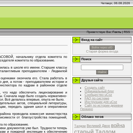
Четверг, 06.08.2026
Приветствую Вас
Гость
|
RSS
Вход на сайт
Войти через uID
Старая форма входа
РАСОВОЙ, начальнику отдела комитета по
Поиск
седателя комитета по образованию.
чилась в школе его имени. Старшие классы
 талантливым преподавателем - Людмилой
 оценками окончила его. Стала работать в
Друзья сайта
 дня, а потом - преподавателем истории и
инспектора по кадрам в районном отделе
Создать сайт
Официальный блог
, что надо обеспечить лицензирование и
Сообщество uCoz
ы. Сначала надо было создать нормативно-
FAQ по системе
ол. Всё делалось впервые, опыта не было.
Инструкции для uCoz
дательных актов, специальной литературы,
Сайт по истории деревни
цам, передать здания школ в оперативное
Пенкино
 района проводила комиссия министерства
Облако тегов
ависимости от благоустройства помещений,
война
та по образованию.
Великий Двор
Талдом
овки документов уже был. Трудности теперь
старый Талдом
рмам и пожарной инспекции к обеспечению