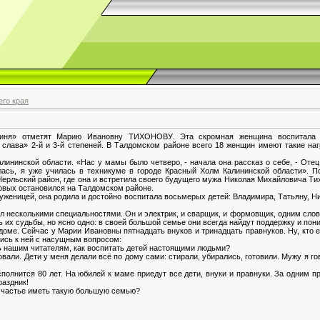
го края
оиня» отметят Марию Ивановну ТИХОНОВУ. Эта скромная женщина воспитала 
 слава» 2-й и 3-й степеней. В Талдомском районе всего 18 женщин имеют такие на
лининской области. «Нас у мамы было четверо, - начала она рассказ о себе, - Отец
лась, я уже училась в техникуме в городе Красный Холм Калининской области». П
Нерльский район, где она и встретила своего будущего мужа Николая Михайловича Т
овых остановился на Талдомском районе.
уженицей, она родила и достойно воспитала восьмерых детей: Владимира, Татьяну, Ник
 несколькими специальностями. Он и электрик, и сварщик, и формовщик, одним словом
 их судьбы, но ясно одно: в своей большой семье они всегда найдут поддержку и пон
доме. Сейчас у Марии Ивановны пятнадцать внуков и тринадцать правнуков. Ну, кто
ись к ней с насущным вопросом:
ь нашим читателям, как воспитать детей настоящими людьми?
овали. Дети у меня делали всё по дому сами: стирали, убирались, готовили. Мужу я го
сполнится 80 лет. На юбилей к маме приедут все дети, внуки и правнуки. За одним
раздник!
 счастье иметь такую большую семью?