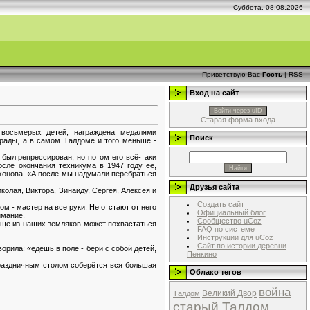
Суббота, 08.08.2026
Приветствую Вас
Гость
|
RSS
Вход на сайт
Войти через uID
Старая форма входа
восьмерых детей, награждена медалями
Поиск
грады, а в самом Талдоме и того меньше -
 был репрессирован, но потом его всё-таки
осле окончания техникума в 1947 году её,
ихонова. «А после мы надумали перебраться
Друзья сайта
олая, Виктора, Зинаиду, Сергея, Алексея и
Создать сайт
 - мастер на все руки. Не отстают от него
Официальный блог
имание.
Сообщество uCoz
 ещё из наших земляков может похвастаться
FAQ по системе
Инструкции для uCoz
Сайт по истории деревни
ворила: «едешь в поле - бери с собой детей,
Пенкино
 праздничным столом соберётся вся большая
Облако тегов
война
Великий Двор
Талдом
старый Талдом