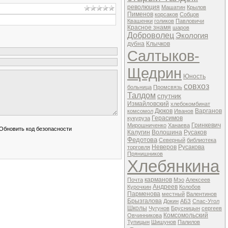
революция
Машатин
Крылов
Пименов
корсаков
Собцов
Квашенки
голиков
Павловичи
Красное знамя
шаров
Доброволец
Экология
дубна
Клычков
Салтыков-
Щедрин
Юность
совхоз
больница
Промсвязь
Талдом
спутник
Измайловский
хлебокомбинат
Дюков
Варганов
комсомол
Иванов
Герасимов
кукуруза
Гринкевич
Мирошниченко
Ханаева
Калугин
Волошина
Русаков
Федотова
Северный
библиотека
Неверов
Русакова
торговля
Прянишников
Хлебянкина
карманов
Почта
Мэо
Алексеев
Андреев
Курочкин
Колобов
Парменова
местный
Валентинов
Брызгалова
Докин
АБЗ
Спас-Угол
Школы
Чугунов
Брусницын
сергеев
Комсомольский
Овчинникова
Тупицын
Шишунов
Палилов