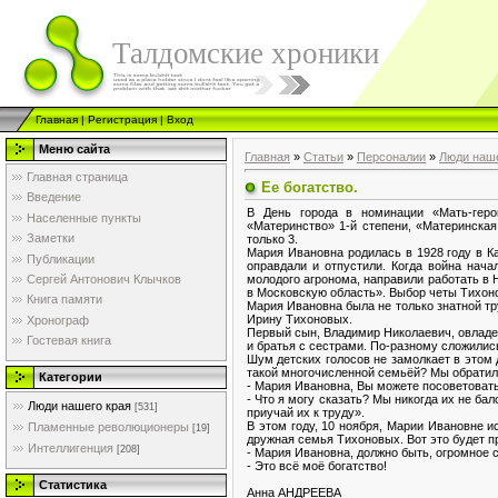
Талдомские хроники
Главная
|
Регистрация
|
Вход
Меню сайта
Главная
»
Статьи
»
Персоналии
»
Люди наше
Главная страница
Ее богатство.
Введение
В День города в номинации «Мать-гер
Населенные пункты
«Материнство» 1-й степени, «Материнская
Заметки
только 3.
Мария Ивановна родилась в 1928 году в Ка
Публикации
оправдали и отпустили. Когда война нача
молодого агронома, направили работать в 
Сергей Антонович Клычков
в Московскую область». Выбор четы Тихон
Книга памяти
Мария Ивановна была не только знатной тр
Ирину Тихоновых.
Хронограф
Первый сын, Владимир Николаевич, овладел
Гостевая книга
и братья с сестрами. По-разному сложились
Шум детских голосов не замолкает в этом 
такой многочисленной семьёй? Мы обратил
Категории
- Мария Ивановна, Вы можете посоветоват
- Что я могу сказать? Мы никогда их не бал
Люди нашего края
[531]
приучай их к труду».
В этом году, 10 ноября, Марии Ивановне и
Пламенные революционеры
[19]
дружная семья Тихоновых. Вот это будет п
Интеллигенция
[208]
- Мария Ивановна, должно быть, огромное
- Это всё моё богатство!
Статистика
Анна АНДРЕЕВА