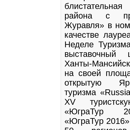
блистательная
района с пр
Журавля» в ном
качестве лауре
Неделе Туризма
выставочный 
Ханты-Мансийск
на своей площ
открытую Яр
туризма «Russi
XV туристску
«ЮграТур 20
«ЮграТур 2016» 