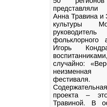
50 регионо
представляли
Анна Травина и
культуры Мо
руководите
фольклорного 
Игорь Конд
воспитанника
случайно: «Ве
неизменная 
фестиваля.
Содержатель
проекта – эт
Травиной. В о