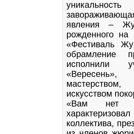
уникальн
завораживаю
явления – Жу
рожденного на 
«Фестиваль Жу
обрамление пр
исполнили у
«Вересень»,
мастерством,
искусством поко
«Вам нет 
характериз
коллектива, пре
из членов жюри