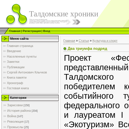
Талдомские хроники
Главная
|
Регистрация
|
Вход
Меню сайта
Главная
»
Статьи
»
Культура и спорт
Главная страница
Два триумфа подряд
Введение
Проект «Фес
Населенные пункты
Заметки
представленн
Публикации
Сергей Антонович Клычков
Талдомског
Книга памяти
Хронограф
победителем к
Гостевая книга
событийного т
Категории
федерального о
Зарисовки
[150]
История района
[204]
и лауреатом I
Война
[147]
«Экотуризм» Вс
Революция
[17]
Промыслы
[25]