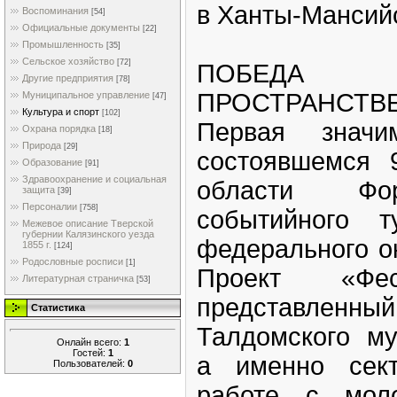
в Ханты-Мансий
Воспоминания
[54]
Официальные документы
[22]
Промышленность
[35]
Сельское хозяйство
[72]
ПОБЕДА 
Другие предприятия
[78]
ПРОСТРАНСТВ
Муниципальное управление
[47]
Культура и спорт
[102]
Первая знач
Охрана порядка
[18]
Природа
[29]
состоявшемся 
Образование
[91]
Здравоохранение и социальная
области Фо
защита
[39]
Персоналии
[758]
событийного т
Межевое описание Тверской
губернии Калязинского уезда
федерального о
1855 г.
[124]
Родословные росписи
[1]
Проект «Фес
Литературная страничка
[53]
представленн
Статистика
Талдомского му
Онлайн всего:
1
Гостей:
1
а именно сек
Пользователей:
0
работе с мол