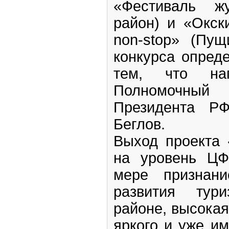
«Фестиваль жу
район) и «Окск
non-stop» (Пущ
конкурса опред
тем, что наг
Полномочны
Президента Р
Беглов.
Выход проекта
на уровень ЦФ
мере признани
развития тур
районе, высокая
яркого и уже и