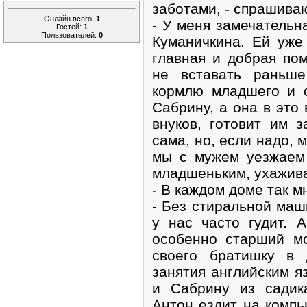
заботами, - спрашива
Онлайн всего:
1
- У меня замечатель
Гостей:
1
Пользователей:
0
Куманичкина. Ей уже
главная и добрая по
не вставать раньше
кормлю младшего и о
Сабрину, а она в это
внуков, готовит им 
сама, но, если надо, 
мы с мужем уезжаем
младшеньким, ухажива
- В каждом доме так мн
- Без стиральной маш
у нас часто гудит. 
особенно старший м
своего братишку в 
занятия английским я
и Сабрину из садик
Антон ездит на компь