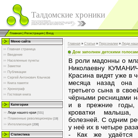
Талдомские хроники
Главная
|
Регистрация
|
Вход
Меню сайта
Главная
»
Статьи
»
Персоналии
»
Люди наше
Главная страница
Дом заполнен детскими голосам
Введение
В роли мадонны о мл
Населенные пункты
Заметки
Николаевну КУМАНИЧ
Публикации
Красина видят уже в ч
Сергей Антонович Клычков
месяца назад она р
Книга памяти
третьего сына в сво
Хронограф
Гостевая книга
чёрными ресницами на
и в прежние годы,
Категории
кроватки малыша,
Люди нашего края
[531]
болезней. С одним ре
Пламенные революционеры
[19]
Интеллигенция
[208]
у неё их в четыре раз
- Как же удаётся 
Статистика