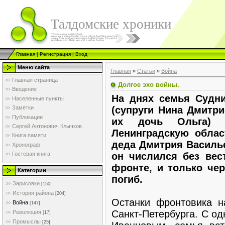
Талдомские хроники
Главная
|
Регистрация
|
Вход
Меню сайта
Главная
»
Статьи
»
Война
Главная страница
Долгое эхо войны.
Введение
На днях семья Судн
Населенные пункты
(супруги Нина Дмитр
Заметки
Публикации
их дочь Ольга) 
Сергей Антонович Клычков
Ленинградскую облас
Книга памяти
деда Дмитрия Василь
Хронограф
он числился без ве
Гостевая книга
фронте, и только чер
Категории
погиб.
Зарисовки
[150]
История района
[204]
Останки фронтовика н
Война
[147]
Санкт-Петербурга. С о
Революция
[17]
Промыслы
[25]