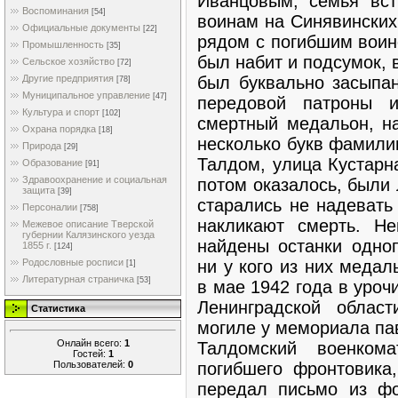
Иванцовым, семья вс
Воспоминания
[54]
воинам на Синявинских
Официальные документы
[22]
рядом с погибшим воин
Промышленность
[35]
был набит и подсумок, в
Сельское хозяйство
[72]
был буквально засыпан
Другие предприятия
[78]
Муниципальное управление
[47]
передовой патроны 
Культура и спорт
[102]
смертный медальон, н
Охрана порядка
[18]
несколько букв фамилии
Природа
[29]
Талдом, улица Кустарн
Образование
[91]
Здравоохранение и социальная
потом оказалось, были
защита
[39]
старались не надевать
Персоналии
[758]
накликают смерть. Н
Межевое описание Тверской
губернии Калязинского уезда
найдены останки одно
1855 г.
[124]
ни у кого из них медал
Родословные росписи
[1]
Литературная страничка
[53]
в мае 1942 года в уро
Ленинградской облас
Статистика
могиле у мемориала па
Онлайн всего:
1
Талдомский военком
Гостей:
1
Пользователей:
0
погибшего фронтовика,
передал письмо из фо