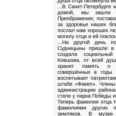
душа отца окликнула ме
...В Санкт-Петербурге
домой, мы зашли 
Преображения, постави
за здоровье наших бли
послал нам хороших лю
могилу отца и ей поклон
...На другой день п
Судницыны пришли в 
создала социальный
Ковшова, от всей душ
хранит память о 
совершённых в годы 
воспитывает патриота
штабе «Факел». Члены
администрацию района
стеле у парка Победы 
Теперь фамилия отца 
фамилиями других п
земляков. В музе