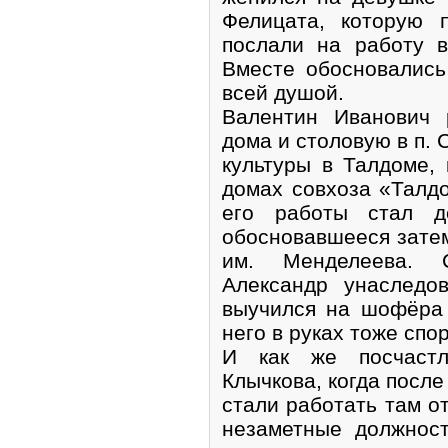
Фелицата, которую 
послали на работу в
Вместе обосновались
всей душой.
Валентин Иванович 
дома и столовую в п.
культуры в Талдоме, 
домах совхоза «Талд
его работы стал д
обосновавшееся затем
им. Менделеева. 
Александр унаследо
выучился на шофёра 
него в руках тоже спор
И как же посчастл
Клычкова, когда после
стали работать там о
незаметные должнос