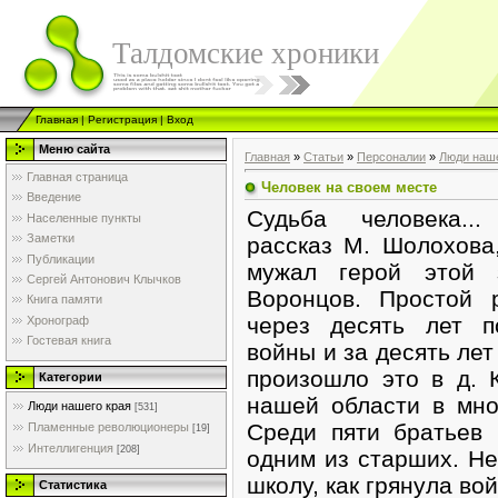
Талдомские хроники
Главная
|
Регистрация
|
Вход
Меню сайта
Главная
»
Статьи
»
Персоналии
»
Люди наше
Главная страница
Человек на своем месте
Введение
Судьба человека..
Населенные пункты
Заметки
рассказ М. Шолохова,
Публикации
мужал герой этой 
Сергей Антонович Клычков
Воронцов. Простой 
Книга памяти
через десять лет п
Хронограф
Гостевая книга
войны и за десять лет
произошло это в д. 
Категории
нашей области в мно
Люди нашего края
[531]
Среди пяти братьев
Пламенные революционеры
[19]
Интеллигенция
[208]
одним из старших. Не
школу, как грянула вой
Статистика