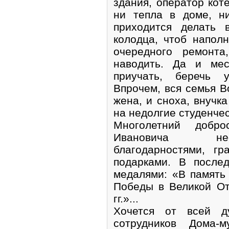
здания, оператор кот
ни тепла в доме, ни
приходится делать 
колодца, чтоб напол
очередного ремонта
наводить. Да и ме
приучать, беречь 
Впрочем, вся семья В
жена, и сноха, внучк
на недолгие студенче
Многолетний добро
Ивановича нео
благодарностями, г
подарками. В после
медалями: «В память
Победы в Великой От
гг.»...
Хочется от всей д
сотрудников Дома-м