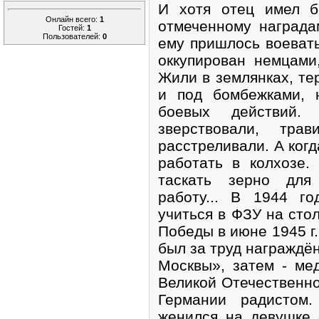
И хотя отец имел б
Онлайн всего:
1
отмеченному награда
Гостей:
1
Пользователей:
0
ему пришлось воевать
оккупирован немцами
Жили в землянках, те
и под бомбежками, 
боевых действий.
зверствовали, тра
расстреливали. А когд
работать в колхозе.
таскать зерно для
работу... В 1944 г
учиться в ФЗУ на сто
Победы в июне 1945 г.
был за труд награждё
Москвы», затем - ме
Великой Отечественно
Германии радистом.
женился на девушке