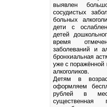
выявлен больш
сосудистых забо
больных алкогол
дети с ослабле
детей дошкольног
время отмече
заболеваний и ал
бронхиальная аст
уже с поражённой 
алкоголиков.
Детям в возра
оформляем беспл
рублей в мес
существенная