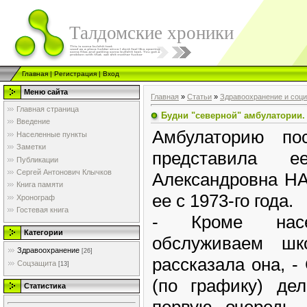
Талдомские хроники
Главная
|
Регистрация
|
Вход
Меню сайта
Главная
»
Статьи
»
Здравоохранение и соц
Главная страница
Будни "северной" амбулатории.
Введение
Амбулаторию по
Населенные пункты
Заметки
представила 
Публикации
Сергей Антонович Клычков
Александровна Н
Книга памяти
ее с 1973-го года.
Хронограф
Гостевая книга
- Кроме нас
Категории
обслуживаем шк
Здравоохранение
[26]
рассказала она, 
Соцзащита
[13]
(по графику) де
Статистика
первую очередь 