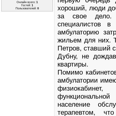
Онлайн всего:
1
Гостей:
1
хороший, люди до
Пользователей:
0
за свое дело.
специалистов 
амбулаторию затр
жильем для них. Т
Петров, ставший 
Дубну, не дожда
квартиры.
Помимо кабинетов
амбулатории имею
физиокабинет, 
функциональной 
население обсл
терапевтом, чт