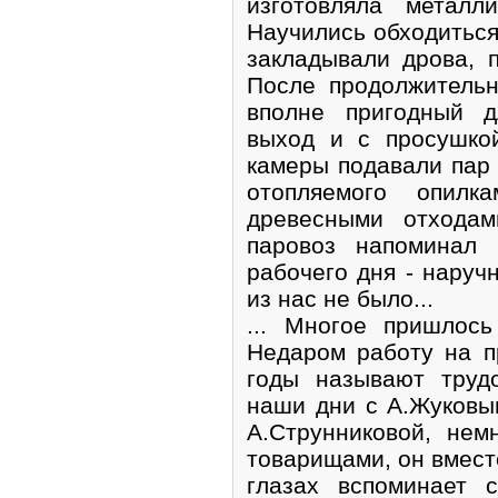
изготовляла металл
Научились обходитьс
закладывали дрова, 
После продолжительн
вполне пригодный д
выход и с просушко
камеры подавали пар 
отопляемого опилк
древесными отходам
паровоз напоминал
рабочего дня - наручн
из нас не было...
... Многое пришлос
Недаром работу на п
годы называют труд
наши дни с А.Жуковы
А.Струнниковой, не
товарищами, он вместе
глазах вспоминает 