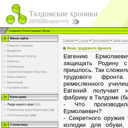
Талдомские хроники
Главная
|
Регистрация
|
Вход
Меню сайта
Главная
»
Статьи
»
Персоналии
»
Люди наше
Главная страница
Боец трудового фронта
Введение
Евгению Ермолаев
Населенные пункты
Заметки
защищать Родину 
Публикации
пришлось. Так сложила
Сергей Антонович Клычков
трудового фронта
Книга памяти
ремесленного учили
Хронограф
Гостевая книга
Евгений получает 
фабрику в Талдоме (бы
Категории
- Что производил
Люди нашего края
[531]
Ермолаевич?
Пламенные революционеры
[19]
Интеллигенция
[208]
- Секретного оружия
колодки для обуви,
Статистика