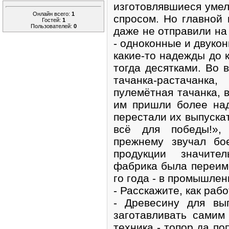
изготовлявшиеся уме
Онлайн всего:
1
спросом. Но главной 
Гостей:
1
Пользователей:
0
даже не отправили на 
- одноконные и двукон
какие-то надежды до к
тогда десятками. Во 
тачанка-растачанк
пулемётная тачанка, в
им пришли более на
перестали их выпускат
всё для победы!»,
прежнему звучал бо
продукции значит
фабрика была переиме
го года - в промышлен
- Расскажите, как раб
- Древесину для вы
заготавливать самим
техника - топор да по