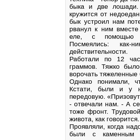
быка и две лошади.
кружится от недоеда
бык устроил нам поте
рванул к ним вместе 
еле, с помощью п
Посмеялись: как-
действительности.
Работали по 12 час
граммов. Тяжко был
ворочать тяжеленные 
Однако понимали, ч
Кстати, были и у н
передовую. «Призовут,
- отвечали нам. - А с
тоже фронт. Трудово
живота, как говорится.
Проявляли, когда над
были с каменным 