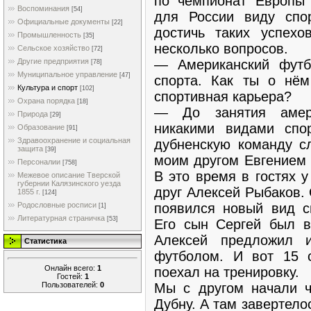
по чемпионат Европы 
Воспоминания
[54]
для России виду спо
Официальные документы
[22]
достичь таких успех
Промышленность
[35]
несколько вопросов.
Сельское хозяйство
[72]
— Американский футб
Другие предприятия
[78]
Муниципальное управление
[47]
спорта. Как ты о нём
Культура и спорт
[102]
спортивная карьера?
Охрана порядка
[18]
— До занятия амери
Природа
[29]
никакими видами спо
Образование
[91]
Здравоохранение и социальная
дубненскую команду с
защита
[39]
моим другом Евгением
Персоналии
[758]
В это время в гостях 
Межевое описание Тверской
губернии Калязинского уезда
друг Алексей Рыбаков. 
1855 г.
[124]
появился новый вид с
Родословные росписи
[1]
Литературная страничка
[53]
Его сын Сергей был в
Алексей предложил 
Статистика
футболом. И вот 15 
Онлайн всего:
1
поехал на тренировку.
Гостей:
1
Пользователей:
0
Мы с другом начали ч
Дубну. А там завертело