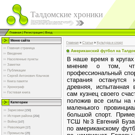
Талдомские хроники
Главная
|
Регистрация
|
Вход
Меню сайта
Главная
»
Статьи
»
Культура и спорт
Главная страница
Американский футбол на Талдо
Введение
В наше время в кругах
Населенные пункты
мнение о том, чт
Заметки
Публикации
профессиональный спор
Сергей Антонович Клычков
старания останутся 
Книга памяти
древняя, испытанная
Хронограф
сам кузнец своего счас
Гостевая книга
положив все силы на 
Категории
маленького провинци
Зарисовки
[150]
большой спорт. Приме
История района
[204]
ТСШ №3 Евгений Бузае
Война
[147]
по американскому футб
Революция
[17]
Промыслы
[25]