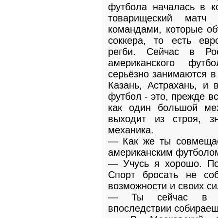
футбола началась в ко
товарищеский матч 
командами, которые об
соккера, то есть евр
регби. Сейчас в Ро
американского футб
серьёзно занимаются в 
Казань, Астрахань, и 
футбол - это, прежде в
как один большой ме
выходит из строя, зн
механика.
— Как же ты совмеща
американским футболом
— Учусь я хорошо. По
Спорт бросать не со
возможности и своих си
— Ты сейчас в од
впоследствии собираеш