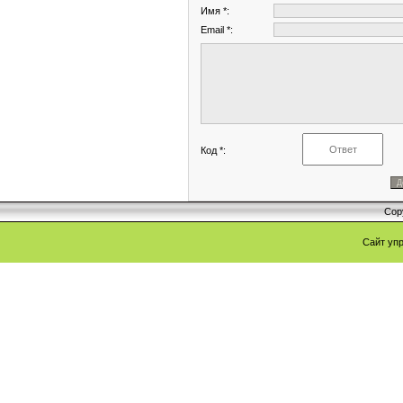
Имя *:
Email *:
Код *:
Cop
Сайт уп