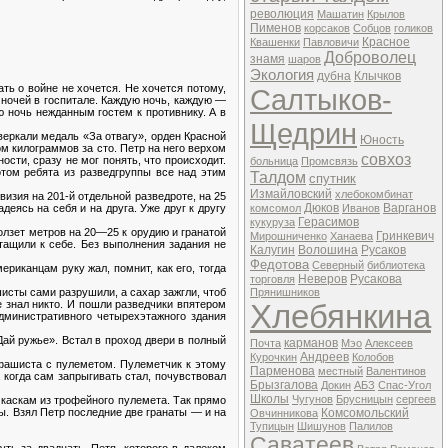
революция
Машатин
Крылов
Пименов
корсаков
Собцов
голиков
Красное
Квашенки
Павловичи
Доброволец
знамя
шаров
Экология
дубна
Клычков
ть о войне не хочется. Не хочется потому,
Салтыков-
м ночей в госпитале. Каждую ночь, каждую —
 ночь нежданным гостем к противнику. А в
Щедрин
веркали медаль «За отвагу», орден Красной
Юность
ом килограммов за сто. Петр на него верхом
совхоз
ности, сразу не мог понять, что происходит.
больница
Промсвязь
отом ребята из разведгруппы все над этим
Талдом
спутник
Измайловский
хлебокомбинат
визия на 201-й отдельной разведроте, на 25
Дюков
Варганов
еясь на себя и на друга. Уже друг к другу
комсомол
Иванов
Герасимов
кукуруза
ползет метров на 20—25 к орудию и гранатой
Гринкевич
Мирошниченко
Ханаева
тащили к себе. Без выполнения задания не
Калугин
Волошина
Русаков
Федотова
Северный
библиотека
риканцам руку жал, помнит, как его, тогда
Неверов
Русакова
торговля
сты сами разрушили, а сахар зажгли, чтоб
Прянишников
е знал никто. И пошли разведчики впятером
Хлебянкина
административного четырехэтажного здания
Дай ружье». Встал в проход двери в полный
карманов
Почта
Мэо
Алексеев
Андреев
Курочкин
Колобов
 фашиста с пулеметом. Пулеметчик к этому
Парменова
местный
Валентинов
 когда сам запрыгивать стал, почувствовал
Брызгалова
Докин
АБЗ
Спас-Угол
Школы
Чугунов
Брусницын
сергеев
 каскам из трофейного пулемета. Так прямо
цы. Взял Петр последние две гранаты — и на
Комсомольский
Овчинникова
Тупицын
Шишунов
Палилов
Саватеев
ть за двадцать. Петя, которого в далеком