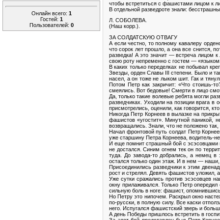
чтобы встретиться с фашистами лицом к ли
В отдельной разведроте знали: бесстрашны
Онлайн всего:
1
Гостей:
1
Л. СОБОЛЕВА.
Пользователей:
0
(Наш корр.).
ЗА СОЛДАТСКУЮ ОТВАГУ
А если честно, то полному кавалеру орден
что сорок лет прошло, а она все снится, п
разведка! А это значит — встреча лицом 
свою роту непременно с гостем — «языком
В каких только переделках не побывал кре
Звезды, орден Славы III степени. Было и т
насел, а он тоже не лыком шит. Гак и тянул
Потом Петр как закричит: «Что стоишь-то
смеялись. Вот бедовые! Смерти в лицо смо
Да, только такие волевые ребята могли раз
разведчиках. Уходили на позиции врага в 
присмотрелись, оценили, как говорится, кто
Никогда Петр Корнеев в вылазке на прикрыт
фашистов «угостит». Минутной паникой, н
возвращались. Знали, что не положено так
Начал фронтовой путь солдат Петр Корнеев
уже старшину Петра Корнеева, водитель-нег
И еще помнит страшный бой с эсэсовцами 
не достался. Синим огнем тек он по терри
туда. До завода-то добрались, а немец в
остался только один этаж. И в нем — наши,
Присоединились разведчики к этим двенадц
рост и стрелял. Девять фашистов уложил, а
Уже сутки сражались против эсэсовцев на
окну прилаживался. Только Петр опередил 
сильную боль в ноге: фашист, опомнившись
Но Петру это нипочем. Раскрыл окно насте
по-русски, в полную силу. Все каски отпол
него. Испугался фашистский зверь и больш
А день Победы пришлось встретить в госпи
За этот бой представлен был Петр Корнее