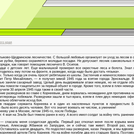
го края
тыково-Щедринском лесничестве. С большой любовью организует он уход за лесом в 
е рубки, бережно охраняются молодые посадки. Не допускает лесник самовольных п
орядок, как говорит помощник лесничего В. Осипов.
дце с детских лет. Еще мальчишкой промерил все окрестные леса и болота. Знал 
одилось ему потом на фронте, в разведке, когда надо было достать «языка».
. Только когда уж очень просят ребятишки из школы. Застенчив и немногословен геро
т Петр Михайлович, — я получил зимой 1945 года за взятие города Эрнсвальде. 
чью заняли сахарный завод. Целый день выдерживали атаки немцев, но не отдали об
 мы помогли «зацепиться» за первый объект в городе. Кроме того, взяли в плен немецк
чили 30 апреля 1945 года также в своей части.
ение разведчиков во главе с Корнеевым, днем ворвалась неожиданно для противника на
итлеровцы побежали. Разведчики зашли в тыл врага, взяли в плен двух немецких офи
ельно облегчили исход боя.
в гвардии сержанта Корнеева и в один из населенных пунктов в предместьях Б
и было всего десять человек. Вот что значит воевать не числом, а умением!
ееву уже в Москве, летом 1945-го, после Победы.
: 4 мая на Эльбе был тяжело ранен в ногу. А всего имел солдат за войну пять ранен
— спасала меня солдатская дружба. Первый раз откопал меня после взрыва мин
знью, Александр Жбанков из Запрудни, он и сейчас там живет. Второй раз, ког
Оставалось шагов двадцать. Но подоспел наш разведчик, казах Умаров, и мы вдвоем 
орняжной артели Петр Корнеев. Но на войне погибли два его старших брата. Поэтому 