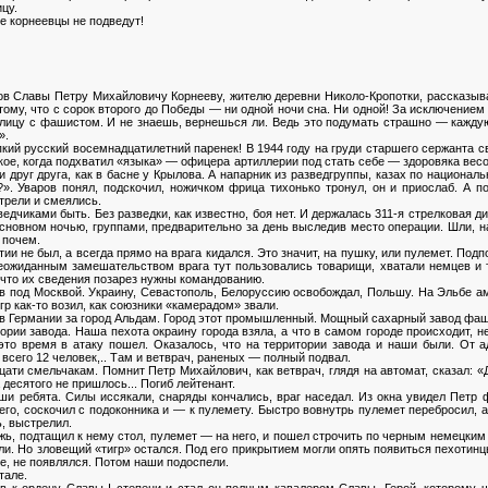
цу.
е корнеевцы не подведут!
ов Славы Петру Михайловичу Корнееву, жителю деревни Николо-Кропотки, рассказыва
отому, что с сорок второго до Победы — ни одной ночи сна. Ни одной! За исключение
к лицу с фашистом. И не знаешь, вернешься ли. Ведь это подумать страшно — каждую
».
пкий русский восемнадцатилетний паренек! В 1944 году на груди старшего сержанта с
акое, когда подхватил «языка» — офицера артиллерии под стать себе — здоровяка вес
и друг друга, как в басне у Крылова. А напарник из разведгруппы, казах по националь
?». Уваров понял, подскочил, ножичком фрица тихонько тронул, он и приослаб. А п
трели и смеялись.
ведчиками быть. Без разведки, как известно, боя нет. И держалась 311-я стрелковая ди
основном ночью, группами, предварительно за день выследив место операции. Шли, над
 почем.
ии не был, а всегда прямо на врага кидался. Это значит, на пушку, или пулемет. Под
еожиданным замешательством врага тут пользовались товарищи, хватали немцев и 
, что их сведения позарез нужны командованию.
 под Москвой. Украину, Севастополь, Белоруссию освобождал, Польшу. На Эльбе аме
р как-то возил, как союзники «камерадом» звали.
в Германии за город Альдам. Город этот промышленный. Мощный сахарный завод фаши
тории завода. Наша пехота окраину города взяла, а что в самом городе происходит, н
 это время в атаку пошел. Оказалось, что на территории завода и наши были. От 
 всего 12 человек,.. Там и ветврач, раненых — полный подвал.
ати смельчакам. Помнит Петр Михайлович, как ветврач, глядя на автомат, сказал: «
 десятого не пришлось... Погиб лейтенант.
ши ребята. Силы иссякали, снаряды кончались, враг наседал. Из окна увидел Петр
его, соскочил с подоконника и — к пулемету. Быстро вовнутрь пулемет перебросил, а
, выстрелил.
жь, подтащил к нему стол, пулемет — на него, и пошел строчить по черным немецким
зли. Но зловещий «тигр» остался. Под его прикрытием могли опять появиться пехотин
е, не появлялся. Потом наши подоспели.
тале.
в к ордену Славы I степени и стал он полным кавалером Славы. Герой, которому чу