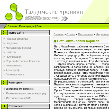
Талдомские хроники
Главная
|
Регистрация
|
Вход
Меню сайта
Главная
»
Статьи
»
Персоналии
»
Люди наше
Главная страница
Петр Михайлович Корнеев
Введение
Петр Михайлович работает лесником в Сал
Населенные пункты
Здесь своевременно проводятся санитарны
Заметки
Поэтому в обходе ветерана войны всегда п
Любовь к природе у Петра Корнеева в сер
Публикации
голосам, ходить бесшумно. Это умение приг
..Неохоч до воспоминаний Петр Михайлович
Сергей Антонович Клычков
— Орден Славы первой степени, — говори
Книга памяти
разведчиков (а всего было 20 человек) но
откинули врага за железную дорогу. То есть
Хронограф
Второй орден Славы Петру Михайловичу вру
Гостевая книга
...Сводная рота, в которую включили отдел
железнодорожной станции Христиненберг. Г
Их решительные и смелые действия значит
Категории
Первым ворвалось отделение разведчико
гитлеровцев, 32 взяли в плен. А в отделени
Люди нашего края
[531]
Орден Славы третьей степени вручили Корн
К этому времени он выписался из госпиталя
Пламенные революционеры
[19]
году. Остальные — зимой и весной 1945-го.
Интеллигенция
[208]
— Дважды, — говорит Петр Михайлович, 
Мелитополем под огнем, рискуя своей жи
необычайной силы. Потащил меня к своим. 
Статистика
Все вынес комсомолец из Квашонковской ск