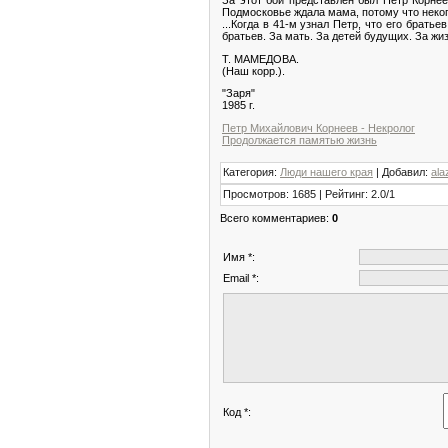
Подмосковье ждала мама, потому что неког
...Когда в 41-м узнал Петр, что его брать
братьев. За мать. За детей будущих. За жи
Т. МАМЕДОВА.
(Наш корр.).
"Заря"
1985 г.
Петр Михайлович Корнеев - Некролог
Продолжается памятью жизнь
Категория
:
Люди нашего края
|
Добавил
:
ala
Просмотров
:
1685
|
Рейтинг
:
2.0
/
1
Всего комментариев
:
0
Имя *:
Email *:
Код *: