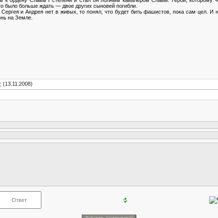
о было больше ждать — двое других сыновей погибли.
ев Сергея и Андрея нет в живых, то понял, что будет бить фашистов, пока сам цел. И н
знь на Земле.
z
(13.11.2008)