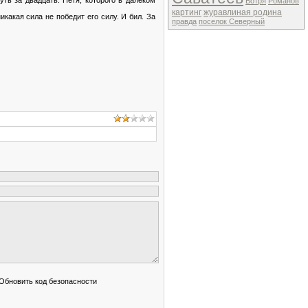
Вотря
Романов
картинг
журавлиная родина
икакая сила не победит его силу. И бил. За
правда
поселок Северный