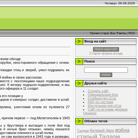
Четверг, 06.08.2026
Приветствую Вас
Гость
|
RSS
Вход на сайт
Войти через uID
Старая форма входа
своем обходе.
Поиск
орубок, неосторожного обращения с огнем.
повадки птиц и зверей, умел подражать их
й войны в своих рассказах.
Вместе с пехотинцами наше подразделение
Друзья сайта
ъект. К вечеру подошло подкрепление, и мы
ого офицера и 11 солдат.
Создать сайт
Официальный блог
 его позиции у
Сообщество uCoz
церов и семерых солдат, доставили в штаб.
FAQ по системе
Инструкции для uCoz
ерлина, уничтожив огнем из пулемета 27
Сайт по истории деревни
Пенкино
ии, причем первое — под Мелитополем в 1943
Облако тегов
ы у бруствера и вытащил с поля боя под
война
да я ночью брал «языка», немец оказался
Великий Двор
Талдом
доставили пленного в штаб полка.
старый Талдом
он сам выпросился в 1943 году в разведку,