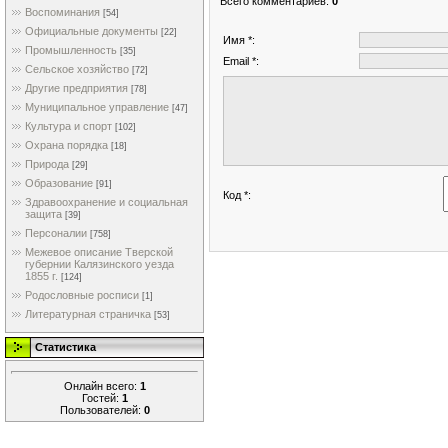
Всего комментариев
:
0
Воспоминания
[54]
Официальные документы
[22]
Имя *:
Промышленность
[35]
Email *:
Сельское хозяйство
[72]
Другие предприятия
[78]
Муниципальное управление
[47]
Культура и спорт
[102]
Охрана порядка
[18]
Природа
[29]
Образование
[91]
Код *:
Здравоохранение и социальная
защита
[39]
Персоналии
[758]
Межевое описание Тверской
губернии Калязинского уезда
1855 г.
[124]
Родословные росписи
[1]
Литературная страничка
[53]
Статистика
Онлайн всего:
1
Гостей:
1
Пользователей:
0