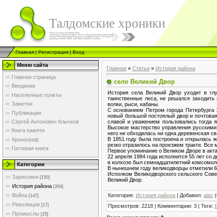
Талдомские хроники
Главная
|
Регистрация
|
Вход
Меню сайта
Главная
»
Статьи
»
История района
Главная страница
село Великий Двор
Введение
История села Великий Двор уходит в гл
Населенные пункты
таинственные леса, не решался заходить
Заметки
волки, рыси, кабаны.
С основанием Петром города Петербурга 1
Публикации
новый большой постоялый двор и почтовая
славой и уважением пользовались тогда 
Сергей Антонович Клычков
Высокое мастерство управления русскими т
Книга памяти
него не обходилась ни одна деревенская св
В 1851 году была построена и открылась ж
Хронограф
резко отразилось на проезжем тракте. Все
Гостевая книга
Первое упоминание о Великом Дворе в акта
22 апреля 1984 года исполнится 55 лет со
в колхозе был семнадцатилетний комсомол
Категории
В нынешнем году великодворцы отметили 60
Исполком Великодворского сельского Сове
Зарисовки
[150]
Великий Двор.
История района
[204]
Категория
:
История района
|
Добавил
:
alaz
(
Война
[147]
Революция
[17]
Просмотров
:
2218
|
Комментарии
:
3
|
Теги
:
Промыслы
[25]