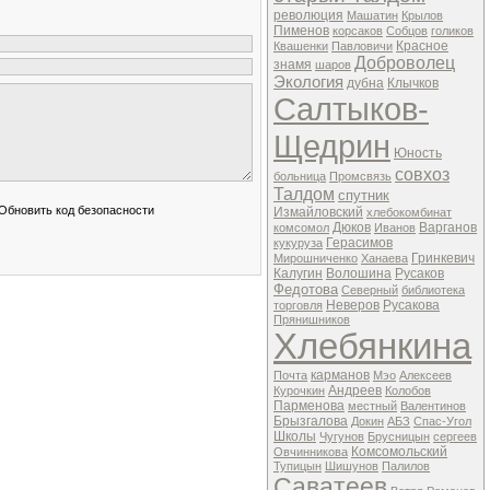
революция
Машатин
Крылов
Пименов
корсаков
Собцов
голиков
Красное
Квашенки
Павловичи
Доброволец
знамя
шаров
Экология
дубна
Клычков
Салтыков-
Щедрин
Юность
совхоз
больница
Промсвязь
Талдом
спутник
Измайловский
хлебокомбинат
Дюков
Варганов
комсомол
Иванов
Герасимов
кукуруза
Гринкевич
Мирошниченко
Ханаева
Калугин
Волошина
Русаков
Федотова
Северный
библиотека
Неверов
Русакова
торговля
Прянишников
Хлебянкина
карманов
Почта
Мэо
Алексеев
Андреев
Курочкин
Колобов
Парменова
местный
Валентинов
Брызгалова
Докин
АБЗ
Спас-Угол
Школы
Чугунов
Брусницын
сергеев
Комсомольский
Овчинникова
Тупицын
Шишунов
Палилов
Саватеев