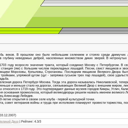
убь веков. В прошлом оно было небольшим селением и стояло среди дремучих л
 в глубину неведомых дебрей, населенных множеством диких зверей. В нетронутых 
703 году возросло значение тракта, который соединил Москву с Петербургом. В с
 станция (ям) с большим числом перекладных лошадей. Песни, свист ямщиков и зво
ямщики Морозовы, Копыловы, Строгановы. Последним ямщиком Великого Двора был
ройками, упряжкой цугом (цуг - запряжка гуськом трех пар лошадей), свое удальст
адьба.
елезная дорога Петербург-Москва. Тогда эта дорога называлась Николаевской, тепер
 меньше и меньше стало на дорогах, связывающих Великий Двор с внешним миром, ли
х относится к 1719 году. Это подтверждают данные музеев городов Кимры, Углич, Кали
 дня основания промколхоза, который великодворцы решили назвать именем великого 
ец Александр Лебедев.
-летие открытия в своем селе клуба - первой культурной точки.
та, совет ветеранов войны и труда при исполкоме планируют провести торжества, 
03.12.2007)
Великий Двор
|
Рейтинг
:
4.3
/
3