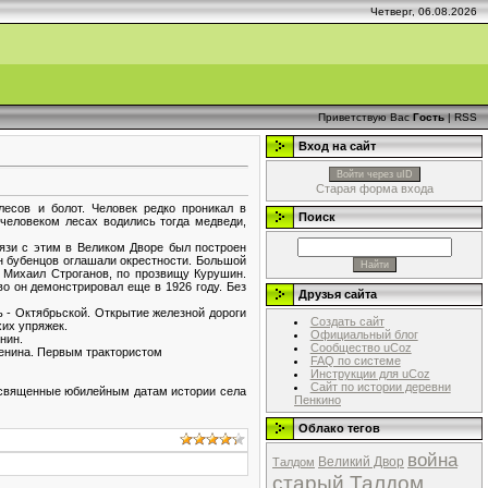
Четверг, 06.08.2026
Приветствую Вас
Гость
|
RSS
Вход на сайт
Войти через uID
Старая форма входа
есов и болот. Человек редко проникал в
Поиск
человеком лесах водились тогда медведи,
вязи с этим в Великом Дворе был построен
н бубенцов оглашали окрестности. Большой
 Михаил Строганов, по прозвищу Курушин.
во он демонстрировал еще в 1926 году. Без
Друзья сайта
ь - Октябрьской. Открытие железной дороги
Создать сайт
хих упряжек.
Официальный блог
нин.
Сообщество uCoz
Ленина. Первым трактористом
FAQ по системе
Инструкции для uCoz
Сайт по истории деревни
посвященные юбилейным датам истории села
Пенкино
Облако тегов
война
Великий Двор
Талдом
старый Талдом