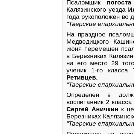
Псаломщик
погоста
Калязинского уезда
И
года рукоположен во д
"Тверские епархиальн
На праздное псаломш
Медведицкого Кашин
июня перемещен псал
в Березниках Калязин
на его место 29 то
ученик 1-го класса
Ретивцев.
"Тверские епархиальн
Определен в долж
воспитанник 2 класса
Сергей Аничкин
к це
Березниках Калязинск
"Тверские епархиальн
Перемещен на свящ