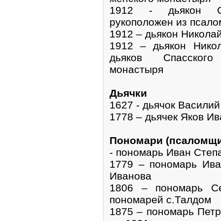
1912 - дьякон Се
рукоположен из псал
1912 – дьякон Никола
1912 – дьякон Нико
дьяков Спасского
монастыря
Дьячки
1627 - дьячок Васили
1778 – дьячек Яков И
Пономари (псаломщи
- пономарь Иван Степ
1779 – пономарь Ива
Иванова
1806 – пономарь С
пономарей с.Талдом
1875 – пономарь Петр