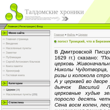
Талдомские хроники
Главная
|
Регистрация
|
Вход
Меню сайта
Главная
»
Файлы
»
Церкви
Главная страница
погост Троицкий, что в Березни
Введение
Населенные пункты
В Дмитровской Писцов
Заметки
1629 гг.) сказано:
"По
Публикации
Сергей Антонович Клычков
церковь Живоначальн
Книга памяти
Николы Чудотворца, 
Хронограф
ризы и колокола стро
Гостевая книга
А у церквей во дворе
Категории
дьячок Василий Л
Церкви
[26]
церковные худые з
Населенные пункты
[255]
поросло десять чет
Статистика
Сена восм копен, ле