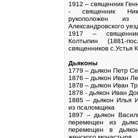
1912 – священник Ген
- священник Ник
рукоположен из 
Александровского уез
1917 – священник
Колтыпин (1881-п
священников с.Устья 
Дьяконы
1779 – дьякон Петр С
1876 – дьякон Иван Ле
1878 – дьякон Иван Т
1878 - дьякон Иван До
1885 – дьякон Илья 
из псаломщика
1897 – дьякон Васили
перемещен из дьяко
перемещен в дьякон
женского монастыря