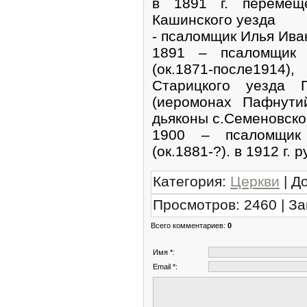
в 1891 г. перемещ
Кашинского уезда
- псаломщик Илья Ива
1891 – псаломщик 
(ок.1871-после1914
Старицкого уезда 
(иеромонах Пафнути
дьяконы с.Семеновско
1900 – псаломщик
(ок.1881-?). в 1912 г.
Категория
:
Церкви
|
Д
Просмотров
:
2460
|
За
Всего комментариев
:
0
Имя *:
Email *: