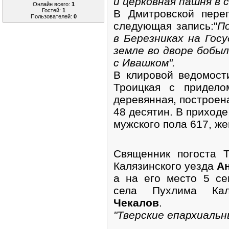
и церковная пашня в 
Онлайн всего:
1
Гостей:
1
В Дмитровской переп
Пользователей:
0
следующая запись:"
П
в Березниках на Госу
земле во дворе бобы
с Ивашком".
В клировой ведомости
Троицкая с придело
деревянная, построена
48 десятин. В приходе
мужского пола 617, же
Священник погоста Т
Калязинского уезда
А
а на его место 5 с
села Пухлима Ка
Чекалов
.
"Тверские епархиальн