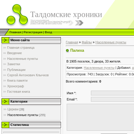
Талдомские хроники
Главная
|
Регистрация
|
Вход
Меню сайта
Главная
»
Файлы
»
Населенные пункты
Главная страница
Палиха
Введение
Населенные пункты
В 1905 поселок, 3 двора, 33 жителя.
Заметки
Категория
:
Населенные пункты
|
Добавил
:
a
Публикации
Просмотров
:
743
|
Загрузок
:
0
|
Рейтинг
:
0.0
Сергей Антонович Клычков
Книга памяти
Всего комментариев
:
0
Хронограф
Гостевая книга
Имя *:
Email *:
Категории
Церкви
[26]
Населенные пункты
[255]
Статистика