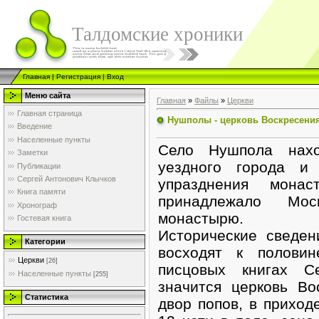
Талдомские хроники
Главная
|
Регистрация
|
Вход
Меню сайта
Главная
»
Файлы
»
Церкви
Главная страница
Нушполы - церковь Воскресени
Введение
Населенные пункты
Село Нушпола нахо
Заметки
уездного города и
Публикации
Сергей Антонович Клычков
упразднения мона
Книга памяти
принадлежало Моск
Хронограф
монастырю.
Гостевая книга
Исторические сведе
Категории
восходят к половин
Церкви
[26]
писцовых книгах 
Населенные пункты
[255]
значится церковь Во
Статистика
двор попов, в приход