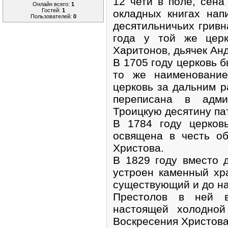
12 чети в поле, сена
Онлайн всего:
1
Гостей:
1
окладных книгах нап
Пользователей:
0
десятильничьих гривн
года у той же церк
Харитонов, дьячек Анд
В 1705 году церковь 
то же наименование
церковь за дальним р
переписана в адми
Троицкую десятину па
В 1784 году церков
освящена в честь о
Христова.
В 1829 году вместо 
устроен каменный хр
существующий и до н
Престолов в ней 
настоящей холодной
Воскресения Христова,