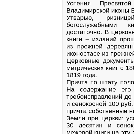
Успения Пресвято
Владимирской иконы 
Утварью, ризни
богослужебными к
достаточно. В церков
книги – изданий про
из прежней деревян
иконостасе из прежней
Церковные документы
метрических книг с 18
1819 года.
Причта по штату пол
На содержание его 
требоисправлений до 6
и сенокосной 100 руб.,
причта собственные н
Земли при церкви: ус
30 десятин и сенок
межевой книги на эту 