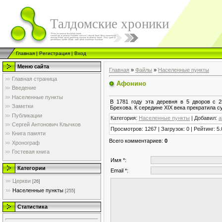
Талдомские хроники
Главная
|
Регистрация
|
Вход
Меню сайта
Главная
»
Файлы
»
Населенные пункты
Главная страница
Афонино
Введение
Населенные пункты
В 1781 году эта деревня в 5 дворов с 
Заметки
Брехова. К середине XIX века прекратила 
Публикации
Категория
:
Населенные пункты
|
Добавил
:
a
Сергей Антонович Клычков
Просмотров
:
1267
|
Загрузок
:
0
|
Рейтинг
:
5.
Книга памяти
Всего комментариев
:
0
Хронограф
Гостевая книга
Имя *:
Категории
Email *:
Церкви
[26]
Населенные пункты
[255]
Статистика