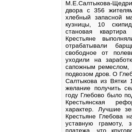
М.Е.Салтыкова-Щедри
двора с 356 жителя
хлебный запасной ма
кузницы, 10 скипид
становая квартира
Крестьяне выполня
отрабатывали бар
свободное от полев
уходили на заработ
сапожным ремеслом, 
подвозом дров. О Глеб
Салтыкова из Вятки 
желание получить се
году Глебово было по
Крестьянская реф
характер. Лучшие з
Крестьяне Глебова н
уставную грамоту, 
платежа, что круго