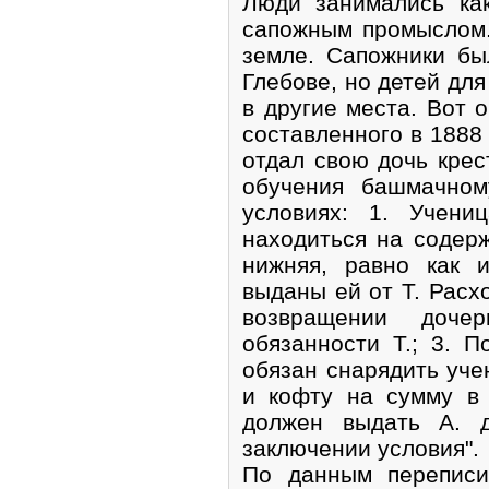
Люди занимались как
сапожным промыслом.
земле. Сапожники бы
Глебове, но детей дл
в другие места. Вот 
составленного в 1888 
отдал свою дочь крес
обучения башмачном
условиях: 1. Учени
находиться на содерж
нижняя, равно как 
выданы ей от Т. Расх
возвращении доч
обязанности Т.; 3. П
обязан снарядить уче
и кофту на сумму в 
должен выдать А. д
заключении условия".
По данным переписи