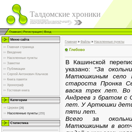
Талдомские хроники
Главная
|
Регистрация
|
Вход
Меню сайта
Главная
»
Файлы
»
Населенные пункты
Главная страница
Глебово
Введение
Населенные пункты
В Кашинской перепис
Заметки
указано: "
За окольн
Публикации
Сергей Антонович Клычков
Матюшкиным село Г
Книга памяти
староста Пронка Се
Хронограф
васка трех лет. Во
Гостевая книга
Андреев з братом с
Категории
лет. У Артюшки дет
Церкви
[26]
пяти лет.
Населенные пункты
[255]
Всего за окольн
Статистика
Матюшкиным в вотчи