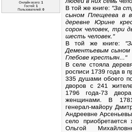
людей в них семь чело
Онлайн всего:
1
Гостей:
1
В той же книге:
"За с
Пользователей:
0
сыном Плещеева в в
деревне Юрине кре
сорок человек, три д
шесть человек."
В той же книге:
"За
Дементьевым сыном 
Глебове крестьян..."
В селе стояла дерев
росписи 1739 года в п
335 душами обоего по
дворов с 241 жител
1796 года-73 дво
женщинами. В 178
генерал-майору Дмит
Андреевне Арсеньевым
село приобретается 
Ольгой Михайловн