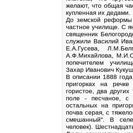
желают, что общая ча
купленная их дедами.
До земской реформы 
частное училище. С ян
священник Белогород
служили Василий Иван
Е.А.Гусева, Л.М.Бел
А.Ф.Михайлова, М.И.С
попечителем учили
Захар Иванович Кукуш
В описании 1888 года 
пригорках на речке
гористое, два других
поле - песчаное, с
остальных на пригор
почва серая, с тяжело
смешанный". В сел
человек). Шестнадцат