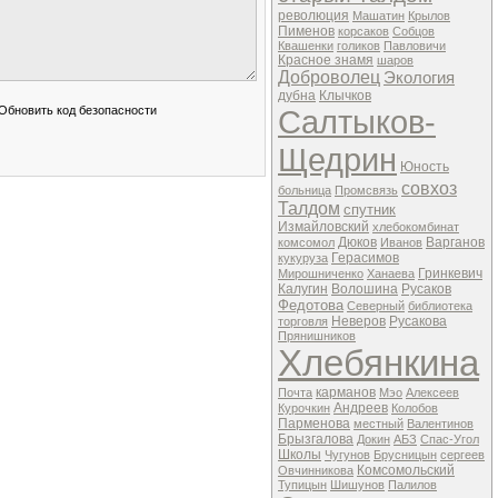
революция
Машатин
Крылов
Пименов
корсаков
Собцов
Квашенки
голиков
Павловичи
Красное знамя
шаров
Доброволец
Экология
дубна
Клычков
Салтыков-
Щедрин
Юность
совхоз
больница
Промсвязь
Талдом
спутник
Измайловский
хлебокомбинат
Дюков
Варганов
комсомол
Иванов
Герасимов
кукуруза
Гринкевич
Мирошниченко
Ханаева
Калугин
Волошина
Русаков
Федотова
Северный
библиотека
Неверов
Русакова
торговля
Прянишников
Хлебянкина
карманов
Почта
Мэо
Алексеев
Андреев
Курочкин
Колобов
Парменова
местный
Валентинов
Брызгалова
Докин
АБЗ
Спас-Угол
Школы
Чугунов
Брусницын
сергеев
Комсомольский
Овчинникова
Тупицын
Шишунов
Палилов