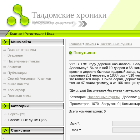
Талдомские хроники
Главная
|
Регистрация
|
Вход
Меню сайта
Главная
»
Файлы
»
Населенные пункты
Главная страница
Полутьево
Введение
Населенные пункты
??? В 1781 году деревня называлась Пол
Заметки
Арсеньеву*. Было в ней 10 дворов и 63 жи
время в деревне был скипидарный завод, ку
Публикации
проживал 251 человек, в 1888 году - 310 ч
Сергей Антонович Клычков
застаивается вода. Почва серая, дернист
только 47 знали грамоту, а из 166 женщин 
Книга памяти
Хронограф
*Дмитрий Васильевич Арсеньев - генерал-
Гостевая книга
Категория
:
Населенные пункты
|
Добавил
:
a
Просмотров
:
1070
|
Загрузок
:
0
|
Комментар
Категории
Всего комментариев
:
0
Церкви
[26]
Населенные пункты
[255]
Имя *:
Email *:
Статистика