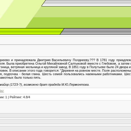
днеево и принадлежала Дмитрию Васильевичу Полднееву.??? В 1781 году приадле
теля. Была приобретена Ольгой Михайловной Салтыковой вместе с Глебовом, а затем 
зница, ветряная мельница и крупяной завод. В 1851 году в Полутьеве было 24 двора и 
еловек. В описании этого года говорится: "Деревня на ровном месте. Поля расположен
ая, подпочва - белая глина. Шесть семей пользовались наемными работниками. Ше
грамотных было только пять.
майор (1723-?), возможно брат прадеда М.Ю.Лермонтова.
laz
ии
:
1
|
Рейтинг
:
4.8
/
4