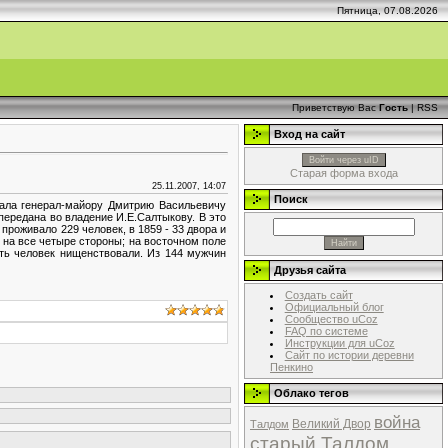
Пятница, 07.08.2026
Приветствую Вас
Гость
|
RSS
Вход на сайт
Войти через uID
Старая форма входа
25.11.2007, 14:07
Поиск
жала генерал-майору Дмитрию Васильевичу
передана во владение И.Е.Салтыкову. В это
проживало 229 человек, в 1859 - 33 двора и
ы на все четыре стороны; на восточном поле
сть человек нищенствовали. Из 144 мужчин
Друзья сайта
Создать сайт
Официальный блог
Сообщество uCoz
FAQ по системе
Инструкции для uCoz
Сайт по истории деревни
Пенкино
Облако тегов
война
Великий Двор
Талдом
старый Талдом