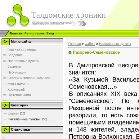
Талдомские хроники
Главная
|
Регистрация
|
Вход
Меню сайта
Главная
»
Файлы
»
Населенные пункты
Главная страница
Разорено-Семеновское
Введение
Населенные пункты
В Дмитровской писцово
Заметки
значится:
Публикации
«За Кузьмой Василь
Сергей Антонович Клычков
Книга памяти
Семеновская…»
Хронограф
В описаниях XIX века
Гостевая книга
"Семеновское". По 
Категории
Разореной после инт
Церкви
разорили, то есть сож
[26]
Населенные пункты
[255]
помещичьим владениям.
и 148 жителей, владе
Статистика
Петровна Волхонская. В