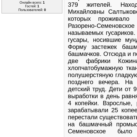
Онлайн всего:
1
379 жителей. Нахо
Гостей:
1
Пользователей:
0
Михайловны Салтыково
которых проживало 
Разорено-Семеновское
называемых гусариков.
гусары, носившие мун
Форму застежек башм
башмачков. Отсюда и п
две фабрики Кожин
хлопчатобумажную ткан
полушерстяную гладкую 
позднего вечера. На
детский труд. Дети от 
выработки в день равн
4 копейки. Взрослые, 
зарабатывали 25 копее
перестали существоват
на башмачный промыс
Семеновское было