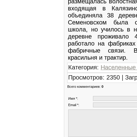
размещалась волостная
входящая в Калязинс
объединяла 38 дерев
Семеновском была о
школа, но училось в н
деревне проживало 
работало на фабриках
фабричные связи. В
красильня и трактир.
Категория
:
Населенные
Просмотров
:
2350
|
Заг
Всего комментариев
:
0
Имя *:
Email *: