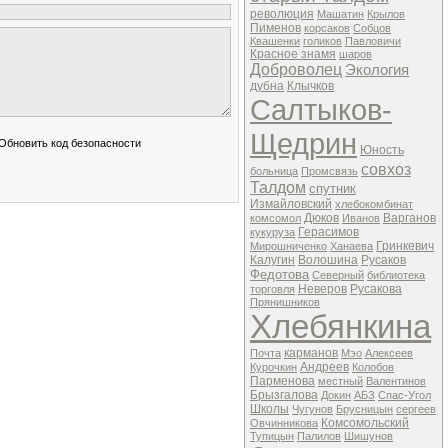
революция
Машатин
Крылов
Пименов
корсаков
Собцов
Квашенки
голиков
Павловичи
Красное знамя
шаров
Доброволец
Экология
дубна
Клычков
Салтыков-
Щедрин
Юность
совхоз
больница
Промсвязь
Талдом
спутник
Измайловский
хлебокомбинат
Дюков
Варганов
комсомол
Иванов
Герасимов
кукуруза
Гринкевич
Мирошниченко
Ханаева
Калугин
Волошина
Русаков
Федотова
Северный
библиотека
Неверов
Русакова
торговля
Прянишников
Хлебянкина
карманов
Почта
Мэо
Алексеев
Андреев
Курочкин
Колобов
Парменова
местный
Валентинов
Брызгалова
Докин
АБЗ
Спас-Угол
Школы
Чугунов
Брусницын
сергеев
Комсомольский
Овчинникова
Тупицын
Палилов
Шишунов