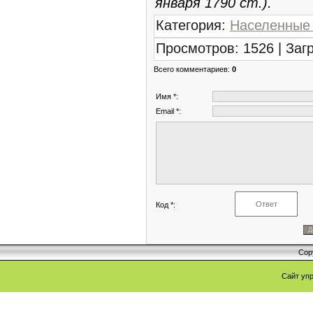
января 1790 ст.).
Категория
:
Населенные
Просмотров
:
1526
|
Заг
Всего комментариев
:
0
Имя *:
Email *:
Код *:
Cop
Сайт уп