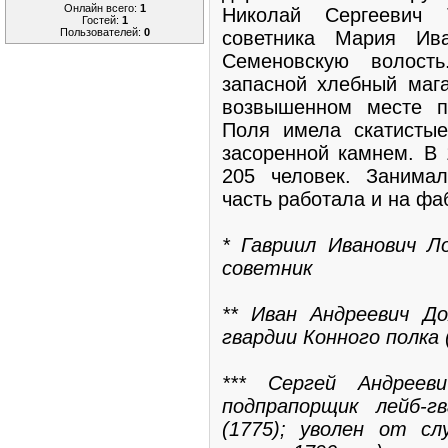
Онлайн всего:
1
Николай Сергеевич 
Гостей:
1
Пользователей:
0
советника Мария Ив
Семеновскую волост
запасной хлебный мага
возвышенном месте пр
Поля имела скатистые
засоренной камнем. В 
205 человек. Занима
часть работала и на фа
* Гавриил Иванович Ло
советник
** Иван Андреевич До
гвардии Конного полка 
*** Сергей Андреев
подпрапорщик лейб-г
(1775); уволен от сл