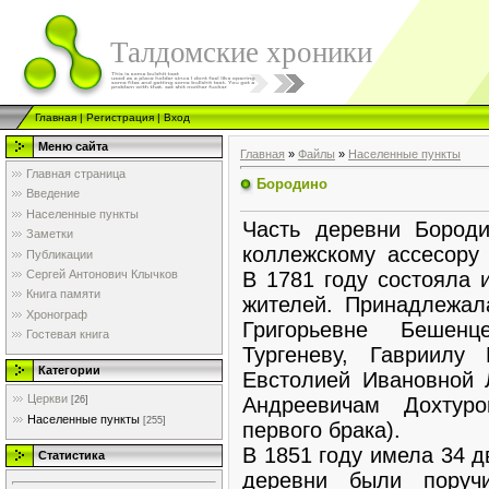
Талдомские хроники
Главная
|
Регистрация
|
Вход
Меню сайта
Главная
»
Файлы
»
Населенные пункты
Главная страница
Бородино
Введение
Населенные пункты
Часть деревни Бород
Заметки
коллежскому ассесору 
Публикации
В 1781 году состояла 
Сергей Антонович Клычков
Книга памяти
жителей. Принадлежал
Хронограф
Григорьевне Бешенц
Гостевая книга
Тургеневу, Гавриилу
Категории
Евстолией Ивановной Л
Церкви
Андреевичам Дохтур
[26]
Населенные пункты
[255]
первого брака).
В 1851 году имела 34 
Статистика
деревни были поруч