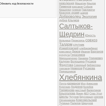
революция
Машатин
Крылов
Пименов
корсаков
Собцов
Квашенки
голиков
Павловичи
Красное знамя
шаров
Доброволец
Экология
дубна
Клычков
Салтыков-
Щедрин
Юность
совхоз
больница
Промсвязь
Талдом
спутник
Измайловский
хлебокомбинат
Дюков
Варганов
комсомол
Иванов
Герасимов
кукуруза
Гринкевич
Мирошниченко
Ханаева
Калугин
Волошина
Русаков
Федотова
Северный
библиотека
Неверов
Русакова
торговля
Прянишников
Хлебянкина
карманов
Почта
Мэо
Алексеев
Андреев
Курочкин
Колобов
Парменова
местный
Валентинов
Брызгалова
Докин
АБЗ
Спас-Угол
Школы
Чугунов
Брусницын
сергеев
Комсомольский
Овчинникова
Тупицын
Палилов
Шишунов