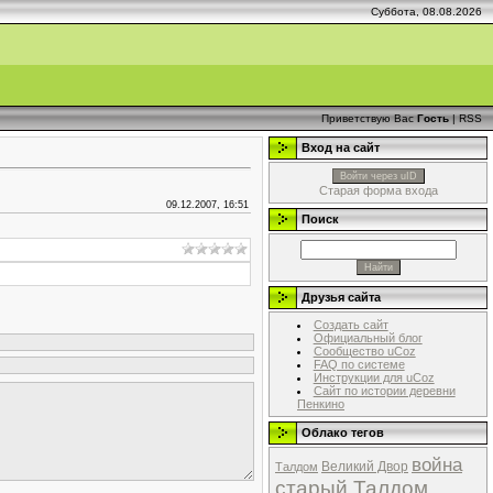
Суббота, 08.08.2026
Приветствую Вас
Гость
|
RSS
Вход на сайт
Войти через uID
Старая форма входа
09.12.2007, 16:51
Поиск
Друзья сайта
Создать сайт
Официальный блог
Сообщество uCoz
FAQ по системе
Инструкции для uCoz
Сайт по истории деревни
Пенкино
Облако тегов
война
Великий Двор
Талдом
старый Талдом