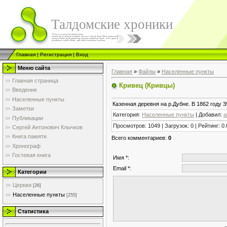
Талдомские хроники
Главная
|
Регистрация
|
Вход
Меню сайта
Главная
»
Файлы
»
Населенные пункты
Главная страница
Кривец (Кривцы)
Введение
Населенные пункты
Казенная деревня на р.Дубне. В 1862 году 3
Заметки
Категория
:
Населенные пункты
|
Добавил
:
a
Публикации
Просмотров
:
1049
|
Загрузок
:
0
|
Рейтинг
:
0.
Сергей Антонович Клычков
Книга памяти
Всего комментариев
:
0
Хронограф
Гостевая книга
Имя *:
Email *:
Категории
Церкви
[26]
Населенные пункты
[255]
Статистика