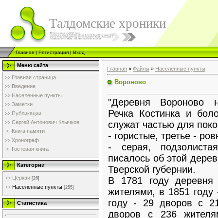
Талдомские хроники
Главная
|
Регистрация
|
Вход
Меню сайта
Главная
»
Файлы
»
Населенные пункты
Главная страница
Вороново
Введение
Населенные пункты
"Деревня Вороново 
Заметки
Речка Костинка и боло
Публикации
служат частью для поко
Сергей Антонович Клычков
Книга памяти
- гористые, третье - ро
Хронограф
- серая, подзолиста
Гостевая книга
писалось об этой дерев
Категории
Тверской губернии.
Церкви
В 1781 году деревня
[26]
Населенные пункты
[255]
жителями, в 1851 году 
году - 29 дворов с 2
Статистика
дворов с 236 жителя