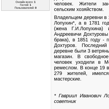
Онлайн всего:
1
человек. Жители за
Гостей:
1
Пользователей:
0
сельским хозяйством.
Владельцем деревни в 
Лопухин*, а в 1781 го
(жена Г.И.Лопухина)
Андреевичи Дохтуровы 
брака), в 1851 году -
Дохтуров. Последни
деревне были 3 ветрян
магазин. В свободно
человек уходили в М
ремеслом. В конце 19 
279 жителей, имелс
мастерские.
* Гавриил Иванович Ло
советник