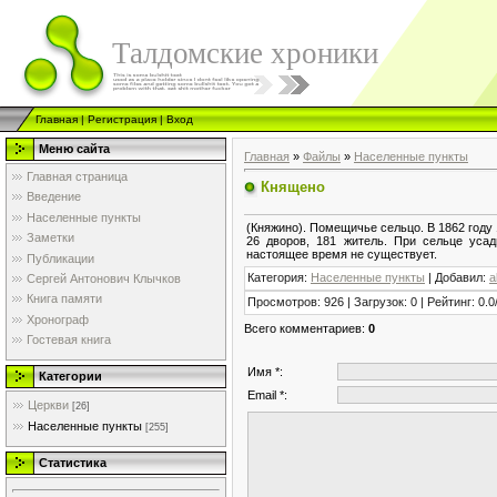
Талдомские хроники
Главная
|
Регистрация
|
Вход
Меню сайта
Главная
»
Файлы
»
Населенные пункты
Главная страница
Княщено
Введение
Населенные пункты
(Княжино). Помещичье сельцо. В 1862 году 1
Заметки
26 дворов, 181 житель. При сельце усад
настоящее время не существует.
Публикации
Категория
:
Населенные пункты
|
Добавил
:
a
Сергей Антонович Клычков
Книга памяти
Просмотров
:
926
|
Загрузок
:
0
|
Рейтинг
:
0.0
Хронограф
Всего комментариев
:
0
Гостевая книга
Имя *:
Категории
Email *:
Церкви
[26]
Населенные пункты
[255]
Статистика