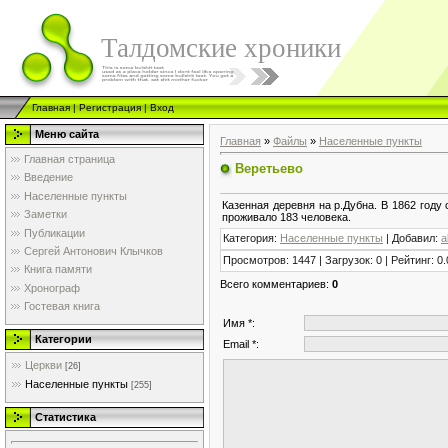
Талдомские хроники
Главная
|
Регистрация
|
Вход
Меню сайта
Главная
»
Файлы
»
Населенные пункты
Главная страница
Веретьево
Введение
Населенные пункты
Казенная деревня на р.Дубна. В 1862 году 
Заметки
проживало 183 человека.
Публикации
Категория
:
Населенные пункты
|
Добавил
:
a
Сергей Антонович Клычков
Просмотров
:
1447
|
Загрузок
:
0
|
Рейтинг
:
0.
Книга памяти
Всего комментариев
:
0
Хронограф
Гостевая книга
Имя *:
Категории
Email *:
Церкви
[26]
Населенные пункты
[255]
Статистика