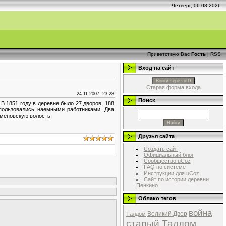
Четверг, 06.08.2026
Приветствую Вас
Гость
|
RSS
Вход на сайт
Войти через uID
Старая форма входа
24.11.2007, 23:28
Поиск
В 1851 году в деревне было 27 дворов, 188
 пользовались наемными работниками. Два
еменовскую волость.
Друзья сайта
Создать сайт
Официальный блог
Сообщество uCoz
FAQ по системе
Инструкции для uCoz
Сайт по истории деревни
Пенкино
Облако тегов
война
Великий Двор
Талдом
старый Талдом