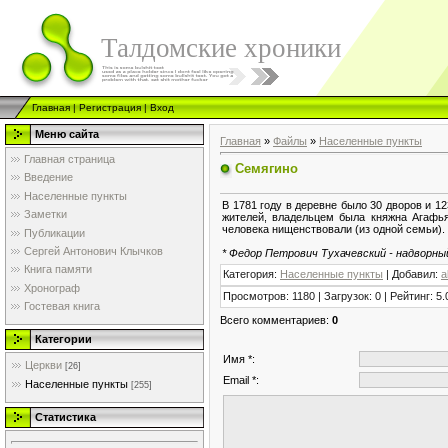
Талдомские хроники
Главная
|
Регистрация
|
Вход
Меню сайта
Главная
»
Файлы
»
Населенные пункты
Главная страница
Семягино
Введение
Населенные пункты
В 1781 году в деревне было 30 дворов и 1
Заметки
жителей, владельцем была княжна Агафья
человека нищенствовали (из одной семьи).
Публикации
Сергей Антонович Клычков
* Федор Петрович Тухачевский - надворны
Книга памяти
Категория
:
Населенные пункты
|
Добавил
:
a
Хронограф
Просмотров
:
1180
|
Загрузок
:
0
|
Рейтинг
:
5.
Гостевая книга
Всего комментариев
:
0
Категории
Имя *:
Церкви
[26]
Email *:
Населенные пункты
[255]
Статистика