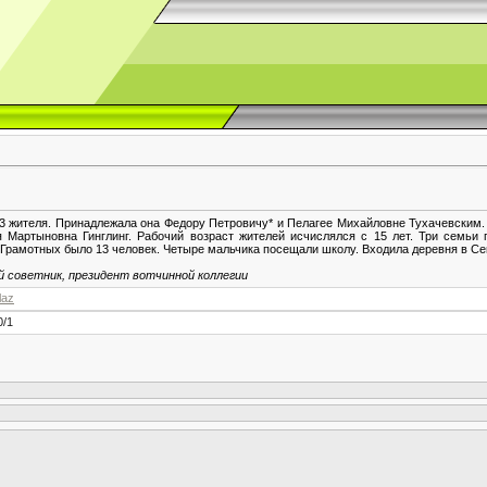
23 жителя. Принадлежала она Федору Петровичу* и Пелагее Михайловне Тухачевским. 
 Мартыновна Гинглинг. Рабочий возраст жителей исчислялся с 15 лет. Три семьи
 Грамотных было 13 человек. Четыре мальчика посещали школу. Входила деревня в С
й советник, президент вотчинной коллегии
laz
0
/
1