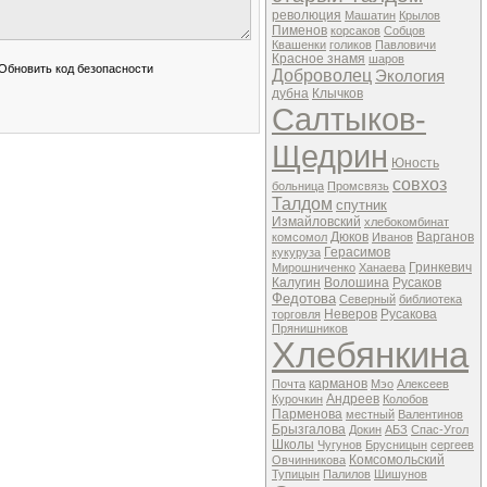
революция
Машатин
Крылов
Пименов
корсаков
Собцов
Квашенки
голиков
Павловичи
Красное знамя
шаров
Доброволец
Экология
дубна
Клычков
Салтыков-
Щедрин
Юность
совхоз
больница
Промсвязь
Талдом
спутник
Измайловский
хлебокомбинат
Дюков
Варганов
комсомол
Иванов
Герасимов
кукуруза
Гринкевич
Мирошниченко
Ханаева
Калугин
Волошина
Русаков
Федотова
Северный
библиотека
Неверов
Русакова
торговля
Прянишников
Хлебянкина
карманов
Почта
Мэо
Алексеев
Андреев
Курочкин
Колобов
Парменова
местный
Валентинов
Брызгалова
Докин
АБЗ
Спас-Угол
Школы
Чугунов
Брусницын
сергеев
Комсомольский
Овчинникова
Тупицын
Палилов
Шишунов