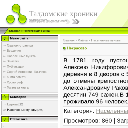
Талдомские хроники
Главная
|
Регистрация
|
Вход
Меню сайта
Главная
»
Файлы
»
Населенные пункты
Главная страница
Некрасово
Введение
Населенные пункты
В 1781 году пусто
Заметки
Алексею Никифорович
Публикации
Сергей Антонович Клычков
деревня в 8 дворов с
Книга памяти
до отмены крепостно
Хронограф
Александровичу Раков
Гостевая книга
десятин 749 сажен.В 1
Категории
проживало 96 человек
Церкви
[26]
Категория
:
Населенны
Населенные пункты
[255]
Просмотров
:
860
|
Заг
Статистика