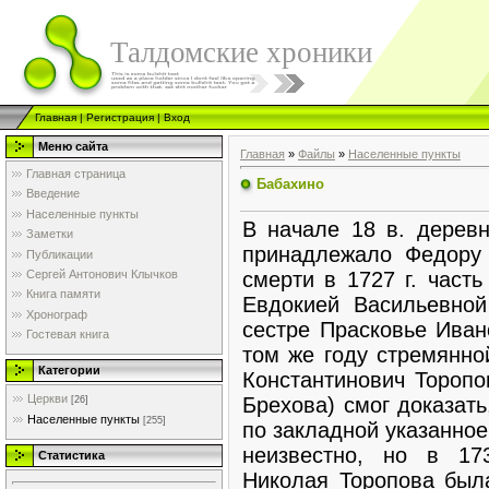
Талдомские хроники
Главная
|
Регистрация
|
Вход
Меню сайта
Главная
»
Файлы
»
Населенные пункты
Главная страница
Бабахино
Введение
Населенные пункты
В начале 18 в. дерев
Заметки
принадлежало Федору 
Публикации
смерти в 1727 г. част
Сергей Антонович Клычков
Книга памяти
Евдокией Васильевной
Хронограф
сестре Прасковье Иван
Гостевая книга
том же году стремянно
Категории
Константинович Тороп
Церкви
Брехова) смог доказать
[26]
Населенные пункты
[255]
по закладной указанное
неизвестно, но в 17
Статистика
Николая Торопова была