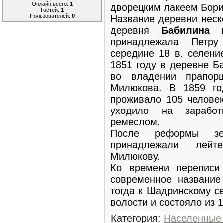
Онлайн всего:
1
дворецким лакеем Бори
Гостей:
1
Пользователей:
0
Название деревни неск
деревня
Бабилина
из
принадлежала Петру
середине 18 в. селени
1851 году в деревне Б
во владении прапор
Милюкова. В 1859 го
проживало 105 человек
уходило на зарабо
ремеслом.
После реформы зе
принадлежали лейт
Милюкову.
Ко времени переписи
современное название
тогда к Шадринскому с
волости и состояло из 
Категория
:
Населенные