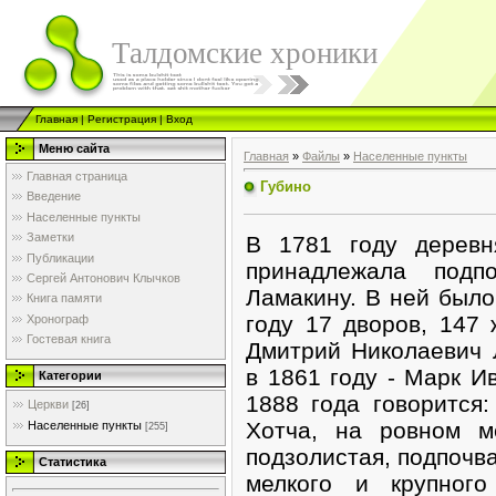
Талдомские хроники
Главная
|
Регистрация
|
Вход
Меню сайта
Главная
»
Файлы
»
Населенные пункты
Главная страница
Губино
Введение
Населенные пункты
Заметки
В 1781 году деревн
Публикации
принадлежала подп
Сергей Антонович Клычков
Ламакину. В ней было
Книга памяти
году 17 дворов, 147
Хронограф
Гостевая книга
Дмитрий Николаевич 
в 1861 году - Марк И
Категории
1888 года говорится:
Церкви
[26]
Хотча, на ровном м
Населенные пункты
[255]
подзолистая, подпочва
Статистика
мелкого и крупного