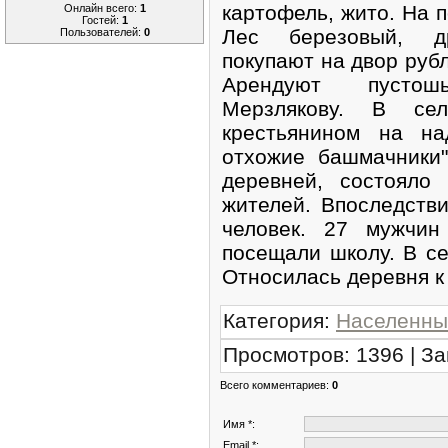
картофель, жито. На п
Онлайн всего:
1
Гостей:
1
Лес березовый, др
Пользователей:
0
покупают на двор рубл
Арендуют пустош
Мерзлякову. В сел
крестьянином на на
отхожие башмачники"
деревней, состояло
жителей. Впоследств
человек. 27 мужчин
посещали школу. В се
Относилась деревня к
Категория
:
Населенны
Просмотров
:
1396
|
За
Всего комментариев
:
0
Имя *:
Email *: