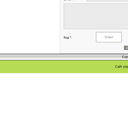
Код *:
Cop
Сайт уп