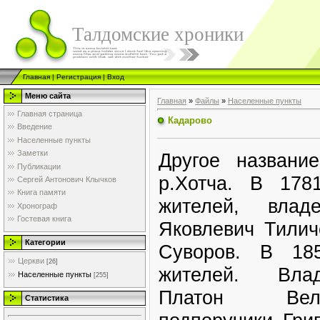
Талдомские хроники
Главная
|
Регистрация
|
Вход
Меню сайта
Главная
»
Файлы
»
Населенные пункты
Главная страница
Кадарово
Введение
Населенные пункты
Заметки
Другое названи
Публикации
р.Хотча. В 178
Сергей Антонович Клычков
Книга памяти
жителей, влад
Хронограф
Гостевая книга
Яковлевич Тилич
Категории
Суворов. В 18
Церкви
[26]
жителей. Влад
Населенные пункты
[255]
Платон Вел
Статистика