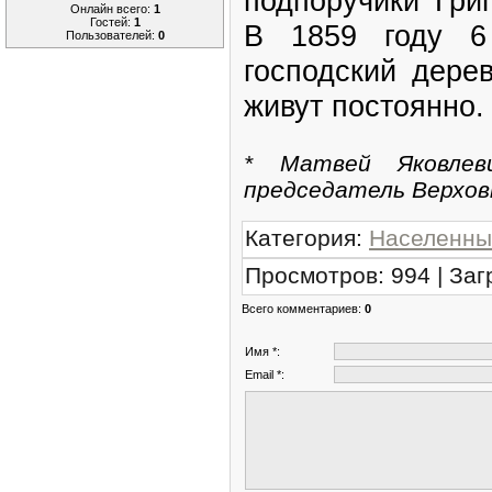
подпоручики Гри
Онлайн всего:
1
Гостей:
1
В 1859 году 6
Пользователей:
0
господский дере
живут постоянно.
* Матвей Яковлеви
председатель Верховн
Категория
:
Населенны
Просмотров
:
994
|
Заг
Всего комментариев
:
0
Имя *:
Email *: