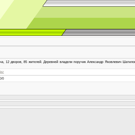
ча, 12 дворов, 85 жителей. Деревней владели поручик Александр Яковлевич Шатил
laz
0
/
0