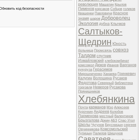
революция
Машатин
Крылов
Пименов
корсаков
Собцов
голиков
Красное
Квашенки
Павловичи
Доброволец
знамя
шаров
Экология
дубна
Клычков
Салтыков-
Щедрин
Юность
совхоз
больница
Промсвязь
Талдом
спутник
Измайловский
хлебокомбинат
Дюков
Варганов
комсомол
Иванов
Герасимов
кукуруза
Гринкевич
Мирошниченко
Ханаева
Калугин
Волошина
Русаков
Федотова
Северный
библиотека
Неверов
Русакова
торговля
Прянишников
Хлебянкина
карманов
Почта
Мэо
Алексеев
Андреев
Курочкин
Колобов
Парменова
местный
Валентинов
Брызгалова
Докин
АБЗ
Спас-Угол
Школы
Чугунов
Брусницын
сергеев
Комсомольский
Овчинникова
Тупицын
Палилов
Шишунов
Саватеев