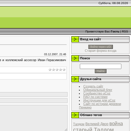
Суббота, 08.08.2026
Приветствую Вас
Гость
|
RSS
Вход на сайт
Войти через uID
Старая форма входа
03.12.2007, 21:46
Поиск
ов и коллежский ассесор Иван Герасимович
Друзья сайта
Создать сайт
Официальный блог
Сообщество uCoz
FAQ по системе
Инструкции для uCoz
Сайт по истории деревни
Пенкино
Облако тегов
война
Великий Двор
Талдом
старый Талдом