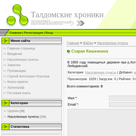
Талдомские хроники
Главная
|
Регистрация
|
Вход
Меню сайта
Главная
»
Файлы
»
Населенные пункты
Главная страница
Старая Кишкиниха
Введение
Населенные пункты
В 1859 году помещичья деревня при р.Хот
Заметки
Лебедевский.
Публикации
Категория
:
Населенные пункты
|
Добавил
:
a
Сергей Антонович Клычков
Просмотров
:
1029
|
Загрузок
:
0
|
Рейтинг
:
0.
Книга памяти
Всего комментариев
:
0
Хронограф
Гостевая книга
Имя *:
Категории
Email *:
Церкви
[26]
Населенные пункты
[255]
Статистика