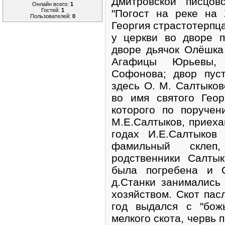
Дмитровской писцов
Онлайн всего:
1
Гостей:
1
"Погост на реке на 
Пользователей:
0
Георгия страстотерпца
у церкви во дворе 
дворе дьячок Олёшка
Агафицы Юрьевы, 
Софонова; двор пус
здесь О. М. Салтыко
во имя святого Геор
которого по поруче
М.Е.Салтыков, приехав
годах И.Е.Салтыков
фамильный склеп
родственники Салты
была погребена и О
д.Станки занимались
хозяйством. Скот пас
год выдался с "бож
мелкого скота, червь 