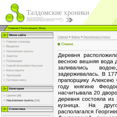
Талдомские хроники
Главная
|
Регистрация
|
Вход
Меню сайта
Главная
»
Файлы
»
Населенные пункты
Главная страница
Станки
Введение
Населенные пункты
Деревня расположил
Заметки
весною вешняя вода д
Публикации
Сергей Антонович Клычков
заливались водо
Книга памяти
задерживалась. В 17
Хронограф
прапорщику Алексею 
Гостевая книга
году княгине Феодо
Категории
насчитывала 20 дворо
Церкви
[26]
деревня состояла из 
Населенные пункты
[255]
кузница. На друг
Статистика
располагался Георгие