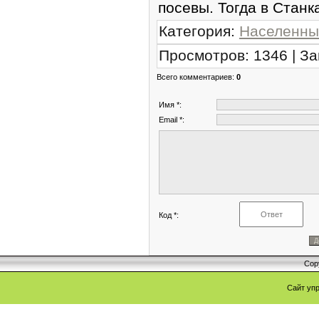
посевы. Тогда в Станк
Категория
:
Населенны
Просмотров
:
1346
|
За
Всего комментариев
:
0
Имя *:
Email *:
Код *:
Cop
Сайт уп